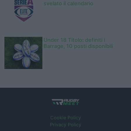
svelato il calendario
Under 18 Titolo: definiti i
Barrage, 10 posti disponibili
Cookie Policy
Privacy Policy