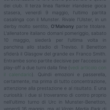
Campionati
dei club. Il terza linea flanker irlandese gioca
stasera, venerdì 9 maggio, l'ultimo partita
Serie A
casalinga con il Munster. Rivale l'Ulster, in un
Serie B
derby molto sentito,
O'Mahony
parte titolare.
L'allenatore italiano domani pomeriggio, sabato
Serie C
10 maggio, siederà per l'ultima volta in
panchina allo stadio di Treviso. Il Benetton
Femminile
sfiderà il Glasgow del grande ex Franco Smith.
Giovanili
Entrambe sono partite decisive per l'accesso ai
play-off a due turni dalla fine (
vedi articolo con
Coppa Italia
il calendario
). Quindi emozioni e passerella,
Minirugby
certamente, ma prima di tutto concentrazione,
attenzione alla prestazione e al risultato. E una
Eventi
curiosità: i due si troveranno di contro proprio
Top10
nell'ultimo turno di Urc in Munster-Benetton,
venerdì 16 maggio, ma al
Virgin Media Park
di