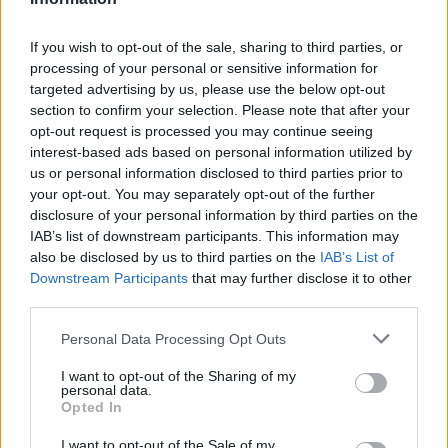
Euan Ferrie, 21 Ben Afshar, 22 Adam Hastings,
23 Kyle Rowe
If you wish to opt-out of the sale, sharing to third parties, or
processing of your personal or sensitive information for
Venue:
Stadio Monigo, Treviso
targeted advertising by us, please use the below opt-out
Kick-off:
18:15 local (17:15 BST, 16:15 GMT)
section to confirm your selection. Please note that after your
opt-out request is processed you may continue seeing
Arbitro:
Craig Evans (WRU)
interest-based ads based on personal information utilized by
Assistenti:
Federico Vedovelli (FIR), Dario Merli
us or personal information disclosed to third parties prior to
(FIR)
your opt-out. You may separately opt-out of the further
disclosure of your personal information by third parties on the
TMO:
Aled Griffiths (WRU)
IAB’s list of downstream participants. This information may
Live on:
Sky Italia, Premier Sports, SuperSport,
also be disclosed by us to third parties on the
IAB’s List of
Flo Rugby & URC.tv
Downstream Participants
that may further disclose it to other
third parties.
Leinster v Zebre Parma
Personal Data Processing Opt Outs
Leinster:
15 Jamie Osborne, 14 Jimmy O’Brien,
I want to opt-out of the Sharing of my
13 Garry Ringrose, 12 Jordie Barrett, 11 James
personal data.
Opted In
Lowe, 10 Sam Prendergast, 9 Luke McGrath, 8
I want to opt-out of the Sale of my