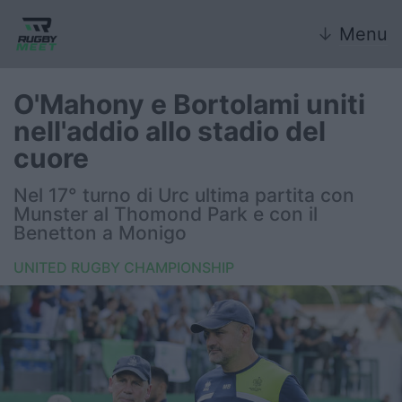
↓
Menu
O'Mahony e Bortolami uniti
nell'addio allo stadio del
Nazionale
cuore
Nazionali giovanili
Nel 17° turno di Urc ultima partita con
Munster al Thomond Park e con il
Rugby Sevens
Benetton a Monigo
UNITED RUGBY CHAMPIONSHIP
FIR
Internazionale
6 Nazioni
United Rugby Championship