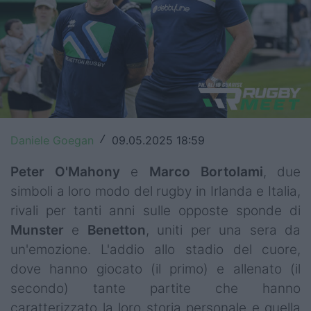
Top14
Premiership
Champions Cup
Challenge Cup
World Rugby
Daniele Goegan
09.05.2025 18:59
/
Rugby World Cup
Peter O'Mahony
e
Marco
Bortolami
, due
simboli a loro modo del rugby in Irlanda e Italia,
Super Rugby
rivali per tanti anni sulle opposte sponde di
Munster
e
Benetton
, uniti per una sera da
Rugby in TV
un'emozione. L'addio allo stadio del cuore,
Mercato
dove hanno giocato (il primo) e allenato (il
secondo) tante partite che hanno
Serie A Elite
caratterizzato la loro storia personale e quella