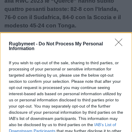
alla RWC 2023 le “Querce” hanno subito
quattro pesanti batoste: 82-8 con l'Irlanda,
76-0 con il Sudafrica, 84-0 con la Scozia e il
modesto 45-24 con Tonga.
E Hong Kong non può certo affidarsi ad una
Rugbymeet -
Do Not Process My Personal
squadra di livello: quasi tutta la rosa è composta
Information
da giocatori attivi nel modesto, se non
dilettantistico, campionato locale.
Al momento
If you wish to opt-out of the sale, sharing to third parties, or
processing of your personal or sensitive information for
gli unici giocatori di rilievo sembrano essere
targeted advertising by us, please use the below opt-out
il tallonatore Calum Scott, dei London
section to confirm your selection. Please note that after your
Scottish, e l'ala Matt Worley, dei Bedford
opt-out request is processed you may continue seeing
interest-based ads based on personal information utilized by
Blues, entrambi attivi nel Champ Rugby
us or personal information disclosed to third parties prior to
(seconda divisione inglese).
your opt-out. You may separately opt-out of the further
disclosure of your personal information by third parties on the
IAB’s list of downstream participants. This information may
also be disclosed by us to third parties on the
IAB’s List of
Downstream Participants
that may further disclose it to other