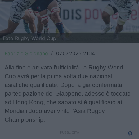
Top14
Premiership
Champions Cup
Foto Rugby World Cup
Challenge Cup
Fabrizio Sicignano
07.07.2025 21:14
/
World Rugby
Alla fine è arrivata l'ufficialità, la Rugby World
Cup avrà per la prima volta due nazionali
Rugby World Cup
asiatiche qualificate. Dopo la già confermata
Super Rugby
partecipazione del Giappone, adesso è toccato
ad Hong Kong, che sabato si è qualificato ai
Rugby in TV
Mondiali dopo aver vinto l'Asia Rugby
Mercato
Championship.
Serie A Elite