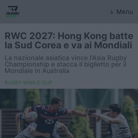
↓
Menu
RWC 2027: Hong Kong batte
la Sud Corea e va ai Mondiali
Nazionale
La nazionale asiatica vince l'Asia Rugby
Championship e stacca il biglietto per il
Nazionali giovanili
Mondiale in Australia
Rugby Sevens
RUGBY WORLD CUP
FIR
Internazionale
6 Nazioni
United Rugby Championship