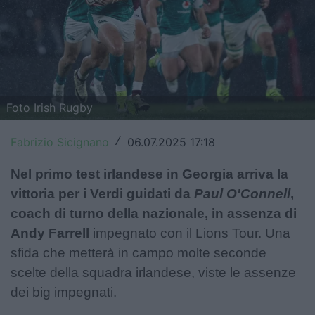
Top14
Premiership
Champions Cup
Foto Irish Rugby
Challenge Cup
Fabrizio Sicignano
06.07.2025 17:18
World Rugby
/
Rugby World Cup
Nel primo test irlandese in Georgia arriva la
vittoria per i Verdi guidati da
Paul O'Connell
,
Super Rugby
coach di turno della nazionale, in assenza di
Andy Farrell
impegnato con il Lions Tour. Una
Rugby in TV
sfida che metterà in campo molte seconde
Mercato
scelte della squadra irlandese, viste le assenze
dei big impegnati.
Serie A Elite