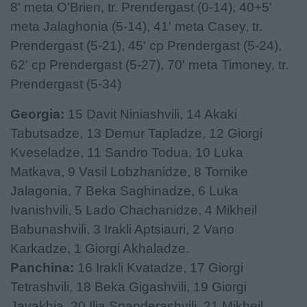
8' meta O'Brien, tr. Prendergast (0-14), 40+5'
meta Jalaghonia (5-14), 41' meta Casey, tr.
Prendergast (5-21), 45' cp Prendergast (5-24),
62' cp Prendergast (5-27), 70' meta Timoney, tr.
Prendergast (5-34)
Georgia:
15 Davit Niniashvili, 14 Akaki
Tabutsadze, 13 Demur Tapladze, 12 Giorgi
Kveseladze, 11 Sandro Todua, 10 Luka
Matkava, 9 Vasil Lobzhanidze, 8 Tornike
Jalagonia, 7 Beka Saghinadze, 6 Luka
Ivanishvili, 5 Lado Chachanidze, 4 Mikheil
Babunashvili, 3 Irakli Aptsiauri, 2 Vano
Karkadze, 1 Giorgi Akhaladze.
Panchina:
16 Irakli Kvatadze, 17 Giorgi
Tetrashvili, 18 Beka Gigashvili, 19 Giorgi
Javakhia, 20 Ilia Spanderashvili, 21 Mikheil