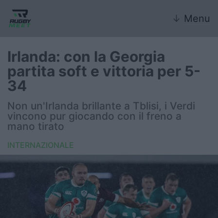
↓
Menu
Irlanda: con la Georgia
partita soft e vittoria per 5-
Nazionale
34
Nazionali giovanili
Non un'Irlanda brillante a Tblisi, i Verdi
vincono pur giocando con il freno a
Rugby Sevens
mano tirato
INTERNAZIONALE
FIR
Internazionale
6 Nazioni
United Rugby Championship