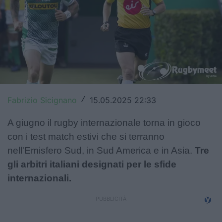
Top14
Premiership
Champions Cup
Challenge Cup
Fabrizio Sicignano
15.05.2025 22:33
World Rugby
/
Rugby World Cup
A giugno il rugby internazionale torna in gioco
con i test match estivi che si terranno
Super Rugby
nell'Emisfero Sud, in Sud America e in Asia.
Tre
gli arbitri italiani designati per le sfide
Rugby in TV
internazionali.
Mercato
Serie A Elite