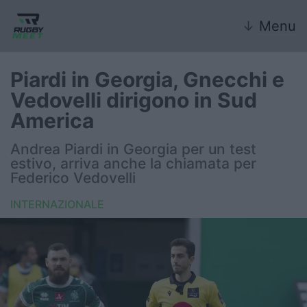
↓
Menu
Piardi in Georgia, Gnecchi e
Vedovelli dirigono in Sud
Nazionale
America
Nazionali giovanili
Andrea Piardi in Georgia per un test
estivo, arriva anche la chiamata per
Rugby Sevens
Federico Vedovelli
INTERNAZIONALE
FIR
Internazionale
6 Nazioni
United Rugby Championship