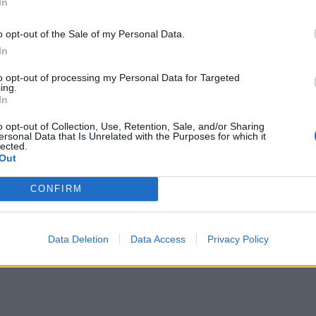
il primo tempo in vantaggio. Il secondo
In
'Uruguay, il controsorpasso spagnolo e la
o opt-out of the Sale of my Personal Data.
uruguayano Martin Civetta, con una fuga di
In
rto il punteggio sul 31-27 per li spagnoli,
to opt-out of processing my Personal Data for Targeted
a Spagna si porta 34-27 con un calcio da
ing.
In
nso, l'Uruguay segna la sua quinta meta
maul, ma Juan Carlo Canessa fallisce la
o opt-out of Collection, Use, Retention, Sale, and/or Sharing
ersonal Data that Is Unrelated with the Purposes for which it
lected.
32). Gli spagnoli così erigono un difesa
Out
con la meta di Diego Gonzalese mettono il
CONFIRM
Data Deletion
Data Access
Privacy Policy