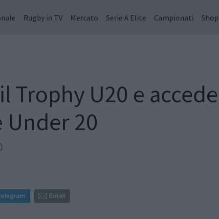
onale
Rugby in TV
Mercato
Serie A Elite
Campionati
Shop
il Trophy U20 e accede
e Under 20
0
Telegram
Email