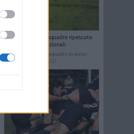
Rugby: Record di squadre ripescate
nei campionati nazionali
Si stimano oltre 20 squadre in meno
dalla stagione 2026/27