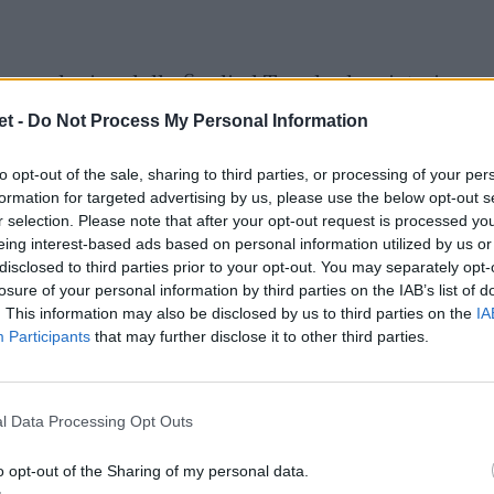
 conclusiva delle finali al Trophy ha visto i
per il 3° posto), Zimbabwe (5°) e Stati Uniti
t -
Do Not Process My Personal Information
utta la rabbia per la mancata qualificazione
to opt-out of the sale, sharing to third parties, or processing of your per
i grandi favoriti, seppellendo con 12 mete
formation for targeted advertising by us, please use the below opt-out s
del terza linea
Monroe Job
, al debutto con
r selection. Please note that after your opt-out request is processed y
abwe
ha centrato la miglior vittoria del
eing interest-based ads based on personal information utilized by us or
disclosed to third parties prior to your opt-out. You may separately opt-
 casa del Kenya. Gli
Stati
Uniti
non hanno
losure of your personal information by third parties on the IAB’s list of
ng
47-22.
. This information may also be disclosed by us to third parties on the
IA
Participants
that may further disclose it to other third parties.
le per la Spagna comincia nel peggiore dei
l mediano di mischia Pablo Perez Meron,
l Data Processing Opt Outs
palla, costato un passivo di 15-0. Tornata
sultato con tre mete (doppietta del centro
o opt-out of the Sharing of my personal data.