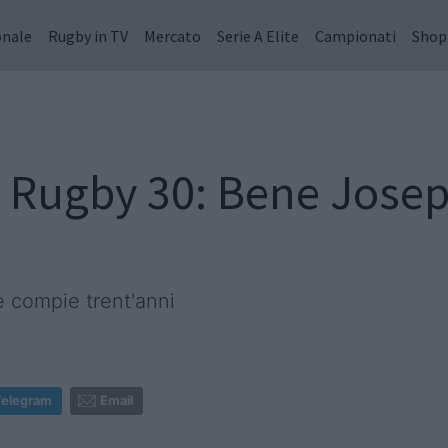
onale
Rugby in TV
Mercato
Serie A Elite
Campionati
Shop
er Rugby 30: Bene Jos
 compie trent'anni
Telegram
Email