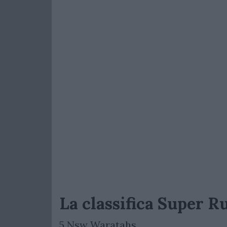
La classifica Super R
5 Nsw Waratahs