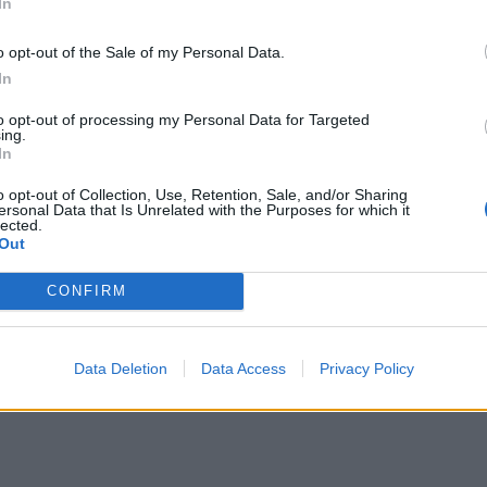
vie raccogliendo un off load, ha dato il
In
i Chiefs sui Blues di
Vern
Cotter
, in uno
o opt-out of the Sale of my Personal Data.
ti. Arbitro
Benn O'Keefe
, quello di Italia-
In
am
hanno surclassato i Wester Force 56-32
to opt-out of processing my Personal Data for Targeted
 tre vittorie esterne su cinque partite,
ing.
In
o opt-out of Collection, Use, Retention, Sale, and/or Sharing
ersonal Data that Is Unrelated with the Purposes for which it
lected.
Out
CONFIRM
Data Deletion
Data Access
Privacy Policy