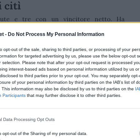
 citì
tute e tre con un vincitore netto. Ha
ie
Joseph
, il
probabile futuro commissario
t -
Do Not Process My Personal Information
nchina degli
Highlanders
ha conquistato
grazie al calcio del sorpasso di Cameron
to opt-out of the sale, sharing to third parties, or processing of your per
o peggiore invece Les Kiss, che prenderà il
formation for targeted advertising by us, please use the below opt-out s
r selection. Please note that after your opt-out request is processed y
china di un'Australia in crisi. I suoi
eing interest-based ads based on personal information utilized by us or
i 36-12 dai Waratahs.
disclosed to third parties prior to your opt-out. You may separately opt-
losure of your personal information by third parties on the IAB’s list of
Larkham
. This information may also be disclosed by us to third parties on the
IA
Participants
that may further disclose it to other third parties.
r due grandi ex giocatori, ora in panchina,
. Umaga alla guida dei
Moana Pacifika
ha
l Data Processing Opt Outs
 Fijian Drua nel derby dei guerrieri del
ma
con una meta a 5 minuti dal termine, su
o opt-out of the Sharing of my personal data.