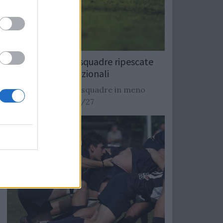
Rugby: Record di squadre ripescate
nei campionati nazionali
Si stimano oltre 20 squadre in meno
dalla stagione 2026/27