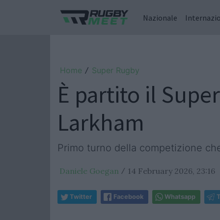
Nazionale
Internazi
Home
Super Rugby
/
È partito il Sup
Larkham
Primo turno della competizione che
Daniele Goegan
14 February 2026, 23:16
/
Twitter
Facebook
Whatsapp