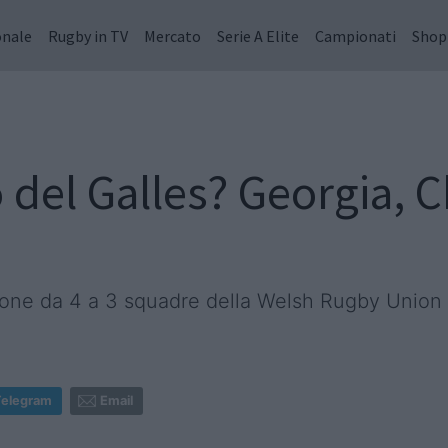
onale
Rugby in TV
Mercato
Serie A Elite
Campionati
Shop
o del Galles? Georgia, 
zione da 4 a 3 squadre della Welsh Rugby Union
Telegram
Email