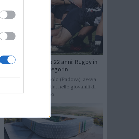
Giocatore muore a 22 anni: Rugby in
lutto per Mattia Pegorin
Terza linea di Tombolo (Padova), aveva
giaco con il Cittadella, nelle giovanili di
Benetton e Mogliano