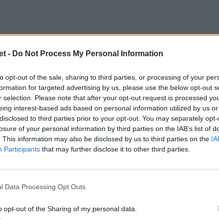
t -
Do Not Process My Personal Information
)
to opt-out of the sale, sharing to third parties, or processing of your per
orte del rugby che conta per avere una
formation for targeted advertising by us, please use the below opt-out s
r selection. Please note that after your opt-out request is processed y
ni di Tier 1. Scartata la suggestione
Sei
eing interest-based ads based on personal information utilized by us or
tenterà di conquista la promozione dal
disclosed to third parties prior to your opt-out. You may separately opt-
losure of your personal information by third parties on the IAB’s list of
enza dal 2026, la possibilità più concreta
. This information may also be disclosed by us to third parties on the
IA
escita è una sola: ammettere i Black Lion
Participants
that may further disclose it to other third parties.
lie il meglio dei giocatori georgiani non
stagioni alle Challe Cup come invitata.
l Data Processing Opt Outs
o l’anno con i club e le franchigie
uelle finestre di coppa, sarebbe l’ideale
o opt-out of the Sharing of my personal data.