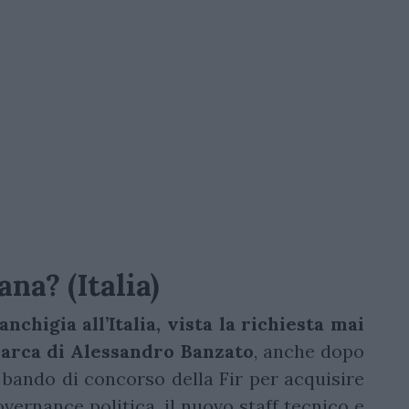
ana? (Italia)
nchigia all’Italia, vista la richiesta mai
rarca
di Alessandro Banzato
, anche dopo
 bando di concorso della Fir per acquisire
vernance politica, il nuovo staff tecnico e