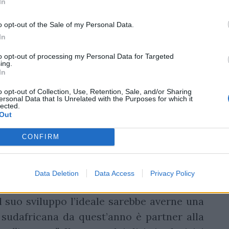
ano
. Fare entrare un nuovo Paese nell’Urc,
In
tati, non sarebbe un problema vista la
o opt-out of the Sale of my Personal Data.
 torneo. Anzi, andrebbe proprio in quella
In
 disposta a pagare una “tassa d’ingresso”
to opt-out of processing my Personal Data for Targeted
a suo tempo Italia e Sudafrica, sarebbero
ing.
In
omiche e logistiche. Sulla carta è questa
le e suggestiva per il
rugby
.
o opt-out of Collection, Use, Retention, Sale, and/or Sharing
ersonal Data that Is Unrelated with the Purposes for which it
lected.
a)
Out
CONFIRM
mfontein
partecipano alla Challenge Cup
 e hanno partecipato all’Urc insieme ai
th prima che nel torneo approdassero dal
Data Deletion
Data Access
Privacy Policy
 principali franchigie sudafricane. Il
 suo sviluppo l’ideale sarebbe averne una
 sudafricana da quest’anno è partner alla