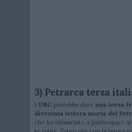
3) Petrarca terza itali
L’
URC
potrebbe dare
una terza fra
diventata lettera morta del
Pet
che ha rinunciato a partecipare al
le Zebre. Zebre che con la nuova go