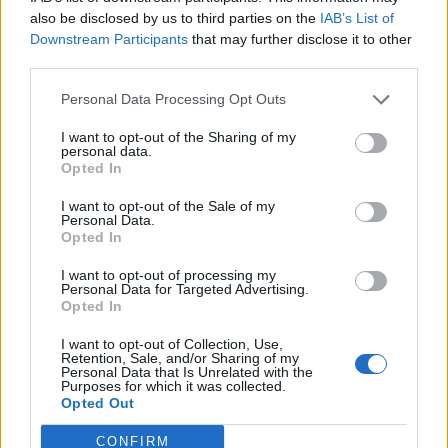
Tom McAllister, 19 Conor Kennelly, 20 Bobby
also be disclosed by us to third parties on the
IAB’s List of
Downstream Participants
that may further disclose it to other
Power, 21 Clark Logan, 22 Sam Wisniewski, 23
third parties.
Daniel Green
Personal Data Processing Opt Outs
I want to opt-out of the Sharing of my
personal data.
Opted In
I want to opt-out of the Sale of my
Personal Data.
Opted In
I want to opt-out of processing my
Personal Data for Targeted Advertising.
Opted In
I want to opt-out of Collection, Use,
Retention, Sale, and/or Sharing of my
Personal Data that Is Unrelated with the
Purposes for which it was collected.
Opted Out
CONFIRM