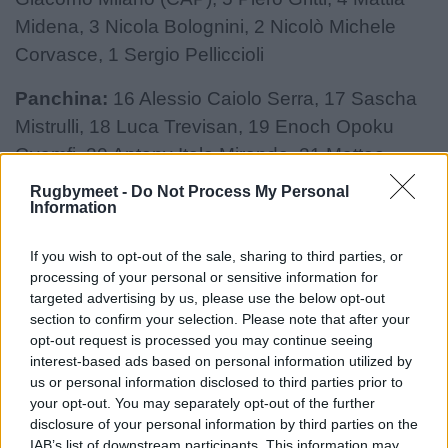
Midena, 3 Nicola Bolognini, 2 Nicolò Michele
Corvasce, 1 Sergio Pelliccioli
Panchina:
16 Alessio Caiolo Serra, 17 Sascha
Mistrulli, 18 Luca Trevisan, 19 Enoch Opoku
Gyamfi, 20 Antony Italo Miranda, 21 Matteo
Bellotto, 22 Riccardo Ioannucci, 23 Gianmarco
Rugbymeet -
Do Not Process My Personal
Information
Pietramala
Irlanda U20:
15 Charlie Molony, 14 Paidi Farrell,
If you wish to opt-out of the sale, sharing to third parties, or
processing of your personal or sensitive information for
13 Ciarán Mangan, 12 Eoghan Smyth, 11 Derry
targeted advertising by us, please use the below opt-out
Moloney, 10 Tom Wood, 9 Will Wootton, 8 Luke
section to confirm your selection. Please note that after your
Murphy, 7 Éanna McCarthy (CAP), 6 Michael
opt-out request is processed you may continue seeing
interest-based ads based on personal information utilized by
Foy, 5 Billy Corrigan, 4 Mahon Ronan, 3 Alex
us or personal information disclosed to third parties prior to
Mullan, 2 Henry Walker, 1 Alex Usanov
your opt-out. You may separately opt-out of the further
disclosure of your personal information by third parties on the
Panchina:
16 Mikey Yarr, 17 Billy Bohan, 18
IAB’s list of downstream participants. This information may