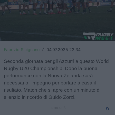
Top14
Premiership
Champions Cup
Challenge Cup
Fabrizio Sicignano
04.07.2025 22:34
/
World Rugby
Seconda giornata per gli Azzurri a questo World
Rugby World Cup
Rugby U20 Championship. Dopo la buona
Super Rugby
performance con la Nuova Zelanda sarà
necessario l'impegno per portare a casa il
Rugby in TV
risultato. Match che si apre con un minuto di
Mercato
silenzio in ricordo di Guido Zorzi.
Serie A Elite