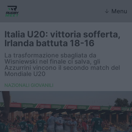
↓
Menu
Italia U20: vittoria sofferta,
Irlanda battuta 18-16
Nazionale
La trasformazione sbagliata da
Wisniewski nel finale ci salva, gli
Nazionali giovanili
Azzurrini vincono il secondo match del
Mondiale U20
Rugby Sevens
NAZIONALI GIOVANILI
FIR
Internazionale
6 Nazioni
United Rugby Championship