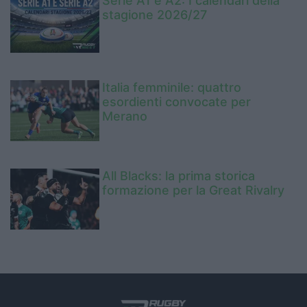
Serie A1 e A2: I calendari della
stagione 2026/27
Italia femminile: quattro
esordienti convocate per
Merano
All Blacks: la prima storica
formazione per la Great Rivalry