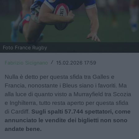
Top14
Premiership
Champions Cup
Foto France Rugby
Challenge Cup
World Rugby
Fabrizio Sicignano
15.02.2026 17:59
/
Rugby World Cup
Nulla è detto per questa sfida tra Galles e
Francia, nonostante i Bleus siano i favoriti. Ma
Super Rugby
alla luce di quanto visto a Murrayfield tra Scozia
e Inghilterra, tutto resta aperto per questa sfida
Rugby in TV
di Cardiff.
Sugli spalti 57.744 spettatori, come
Mercato
annunciato le vendite dei biglietti non sono
andate bene.
Serie A Elite