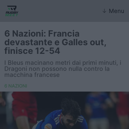
↓
Menu
6 Nazioni: Francia
devastante e Galles out,
Nazionale
finisce 12-54
Nazionali giovanili
I Bleus macinano metri dai primi minuti, i
Dragoni non possono nulla contro la
Rugby Sevens
macchina francese
6 NAZIONI
FIR
Internazionale
6 Nazioni
United Rugby Championship