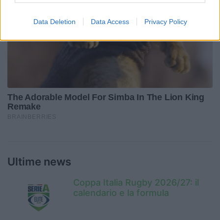
Data Deletion
Data Access
Privacy Policy
Ultime news
Coppa Italia Rugby 2026/27: il
calendario e la formula