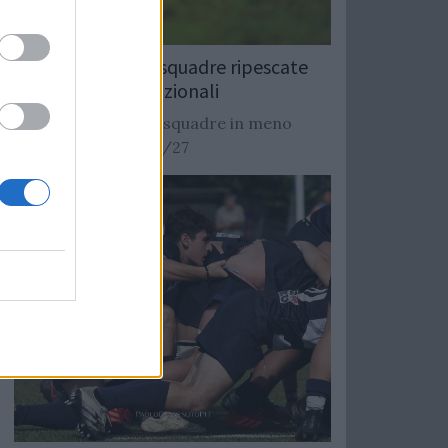
Rugby: Record di squadre ripescate
nei campionati nazionali
Si stimano oltre 20 squadre in meno
dalla stagione 2026/27