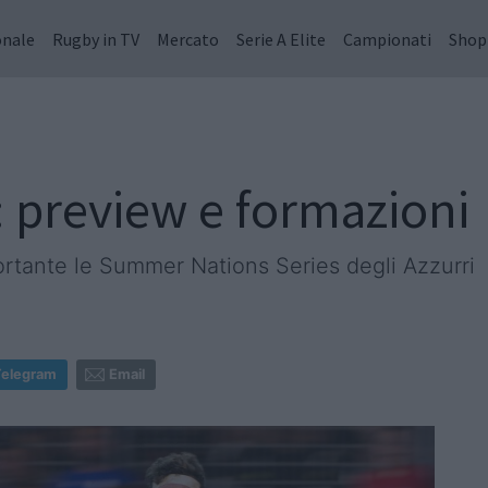
onale
Rugby in TV
Mercato
Serie A Elite
Campionati
Shop
e: preview e formazioni
ortante le Summer Nations Series degli Azzurri
Telegram
Email