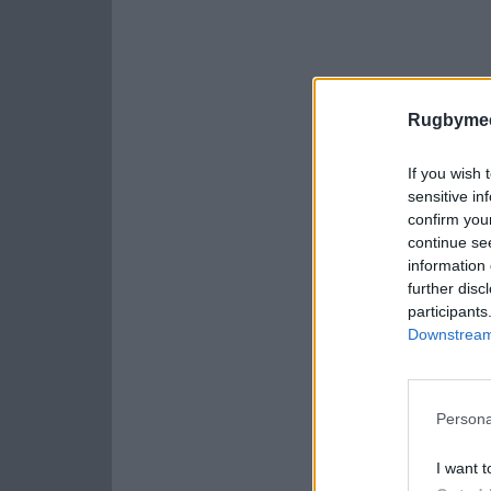
Rugbymee
If you wish 
sensitive in
confirm you
continue se
information 
further disc
participants
Downstream 
Persona
I want t