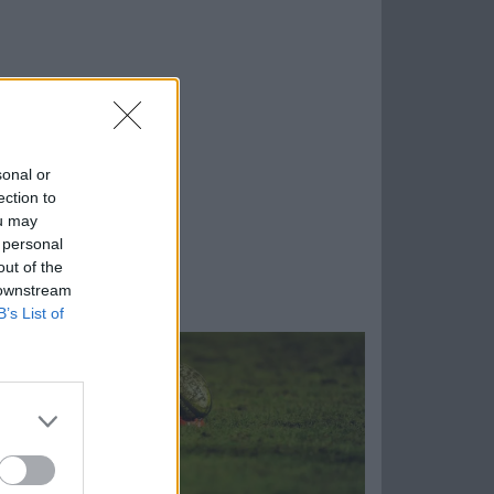
sonal or
ection to
ou may
 personal
out of the
 downstream
B’s List of