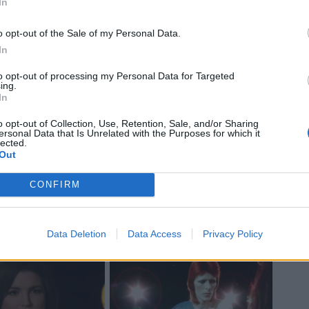
In
o opt-out of the Sale of my Personal Data.
In
to opt-out of processing my Personal Data for Targeted
ing.
In
o opt-out of Collection, Use, Retention, Sale, and/or Sharing
ersonal Data that Is Unrelated with the Purposes for which it
lected.
ero 15 e Ange Capuozzo ala. È la prima
Out
n questo schieramento, vedremo se sarà lo
CONFIRM
iale, di certo sabato sera avremo un’idea
potrebbe essere la squadra titolare nelle
.
Data Deletion
Data Access
Privacy Policy