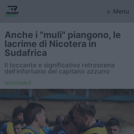
↓
Menu
Anche i "muli" piangono, le
lacrime di Nicotera in
Nazionale
Sudafrica
Nazionali giovanili
Il toccante e significativo retroscena
dell'infortunio del capitano azzurro
Rugby Sevens
NAZIONALE
FIR
Internazionale
6 Nazioni
United Rugby Championship