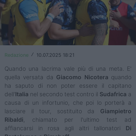
Top14
Premiership
Champions Cup
Challenge Cup
Redazione
10.07.2025 18:21
/
World Rugby
Quando una lacrima vale più di una meta. E'
Rugby World Cup
quella versata da
Giacomo
Nicotera
quando
ha saputo di non poter essere il capitano
Super Rugby
dell'
Italia
nel secondo test contro il
Sudafrica
a
Rugby in TV
causa di un infortunio, che poi lo porterà a
lasciare il tour, sostituito da
Giampietro
Mercato
Ribaldi
, chiamato per l'ultimo test ad
affiancarsi in rosa agli altri tallonatori
Di
Serie A Elite