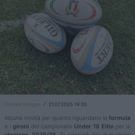
Top14
Premiership
Champions Cup
Challenge Cup
World Rugby
Rugby World Cup
Super Rugby
Rugby in TV
Daniele Goegan
21.07.2025 19:30
/
Mercato
Alcune novità per quanto riguardano la
formula
e i
gironi
del campionato
Under 18 Elite
per la
Serie A Elite
stagione 2025/26
. Si passerà dai due gironi