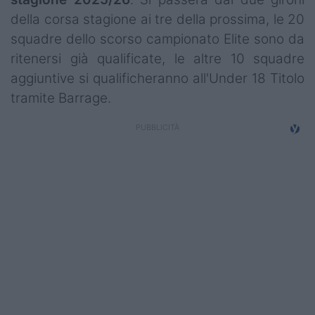
Campionati
della corsa stagione ai tre della prossima, le 20
squadre dello scorso campionato Elite sono da
Serie A
ritenersi già qualificate, le altre 10 squadre
Serie B
aggiuntive si qualificheranno all'Under 18 Titolo
tramite Barrage.
Serie C
Femminile
Giovanili
Coppa Italia
Minirugby
Eventi
Top10