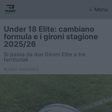
↓
Menu
Under 18 Elite: cambiano
formula e i gironi stagione
Nazionale
2025/26
Nazionali giovanili
Si passa da due Gironi Elite a tre
territoriali
Rugby Sevens
RUGBY GIOVANILE
FIR
Internazionale
6 Nazioni
United Rugby Championship