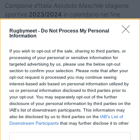
Campione d’Italia Assoluto Maschile
stagione
sportiva
2023/2024
in calendario nel fine
settimana del
25/26 maggio 2024
.
Rugbymeet -
Do Not Process My Personal
Information
Le squadre
ottava
e
nona
classificata della
stagione regolare verranno
retrocesse
nella
If you wish to opt-out of the sale, sharing to third parties, or
Serie A maschile 2024/25
.
processing of your personal or sensitive information for
targeted advertising by us, please use the below opt-out
section to confirm your selection. Please note that after your
LE FORMAZIONE DEL CAMPIONATO SERIE A
opt-out request is processed you may continue seeing
D’ELITE
interest-based ads based on personal information utilized by
FEMI-CZ Rugby Rovigo Delta (
Campione
us or personal information disclosed to third parties prior to
your opt-out. You may separately opt-out of the further
d’Italia in carica
)
disclosure of your personal information by third parties on the
Sitav Rugby Lyons
IAB’s list of downstream participants. This information may
HBS Colorno
also be disclosed by us to third parties on the
IAB’s List of
Downstream Participants
that may further disclose it to other
Valorugby Emilia
third parties.
Fiamme Oro Rugby