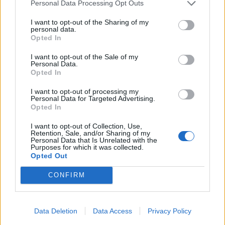
Personal Data Processing Opt Outs
Rugby Viadana 1970
Rugby Petrarca
I want to opt-out of the Sharing of my
personal data.
Mogliano Veneto Rugby
Opted In
Rangers Rugby Vicenza
I want to opt-out of the Sale of my
Personal Data.
LA FORMULA DELLA SERIE A ELITE
Opted In
MASCHILE IN CIFRE
I want to opt-out of processing my
Formazioni partecipanti: 9
Personal Data for Targeted Advertising.
Opted In
Stagione regolare
: girone unico, 18 turni
(andata-ritorno) dal 07/08 ottobre 2023 al
I want to opt-out of Collection, Use,
Retention, Sale, and/or Sharing of my
13/14 aprile 2024
Personal Data that Is Unrelated with the
Purposes for which it was collected.
Play Off
: 2 gironi da 3 squadre ciascuno
Opted Out
(Girone 1: 1a; 4a, 5a regular season; Girone 2:
CONFIRM
2a, 3a, 6a regular season); 3 turni di gara il
27/28 aprile 2024, 04/05 maggio 2024, 11/12
maggio 2024
Data Deletion
Data Access
Privacy Policy
Finale Titolo
: 25/26 maggio 2024