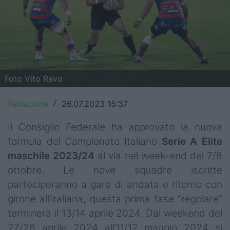
Top14
Premiership
Champions Cup
Foto Vito Ravo
Challenge Cup
Redazione
26.07.2023 15:37
World Rugby
/
Il Consiglio Federale ha approvato la nuova
Rugby World Cup
formula del Campionato Italiano
Serie A Elite
Super Rugby
maschile 2023/24
al via nel week-end del 7/8
ottobre. Le nove squadre iscritte
Rugby in TV
parteciperanno a gare di andata e ritorno con
Mercato
girone all’italiana, questa prima fase “regolare”
terminerà il 13/14 aprile 2024. Dal weekend del
Serie A Elite
27/28 aprile 2024 all’11/12 maggio 2024 si