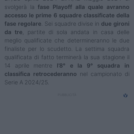
Campionati
svolgerà la
fase Playoff alla quale avranno
accesso le prime 6 squadre classificate della
Serie A
fase regolare
. Sei squadre divise in
due gironi
da tre
, partite di sola andata in casa delle
Serie B
meglio qualificate che determineranno le due
Serie C
finaliste per lo scudetto. La settima squadra
qualificata di fatto terminerà la sua stagione il
Femminile
14 aprile mentre
l’8° e la 9° squadra in
Giovanili
classifica retrocederanno
nel campionato di
Serie A 2024/25.
Coppa Italia
Minirugby
Eventi
Top10