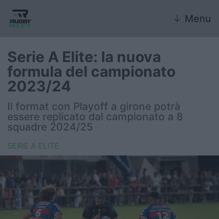
↓
Menu
Serie A Elite: la nuova
formula del campionato
Nazionale
2023/24
Nazionali giovanili
Il format con Playoff a girone potrà
essere replicato dal campionato a 8
Rugby Sevens
squadre 2024/25
SERIE A ELITE
FIR
Internazionale
6 Nazioni
United Rugby Championship