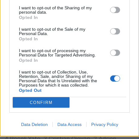
Baptiste Chouzenoux, 6 Wenceslas Lauret, 5
I want to opt-out of the Sharing of my
Donnacha Ryan, 4 Boris Palu, 3 Cedate Gomes
personal data.
Opted In
Sa, 2 Camille Chat, 1 Eddy Ben Arous
I want to opt-out of the Sale of my
A disposizione:
16 Teddy Baubigny, 17 Guram
Personal Data.
Opted In
Gogichashvili, 18 Georges Henri Colombe, 19
Luke Jones, 20 Ibrahim Diallo, 21 Teddy
I want to opt-out of processing my
Personal Data for Targeted Advertising.
Iribaren, 22 Francois Trinh-Duc, 23 Donovan
Opted In
Taofifenua
I want to opt-out of Collection, Use,
Retention, Sale, and/or Sharing of my
Personal Data that Is Unrelated with the
Purposes for which it was collected.
Opted Out
Clermont:
15 Kotaro Matsushima, 14 Damian
CONFIRM
Penaud, 13 George Moala, 12 Wesley Fofana, 11
Alivereti Raka, 10 Camille Lopez (c), 9 Morgan
Parra, 8 Fritz Lee, 7 Alexandre Fischer, 6
Data Deletion
Data Access
Privacy Policy
Judicaël Cancoriet, 5 Sébastien Vahaamahina,
4 Peceli Yato, 3 Cristian Ojovan, 2 Adrien