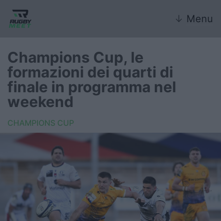
↓
Menu
Champions Cup, le
formazioni dei quarti di
Nazionale
finale in programma nel
weekend
Nazionali giovanili
CHAMPIONS CUP
Rugby Sevens
FIR
Internazionale
6 Nazioni
United Rugby Championship