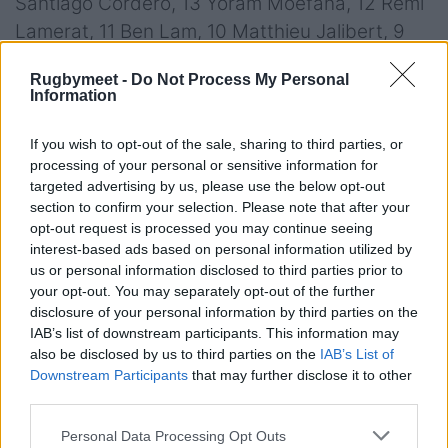
Santiago Cordero, 13 Yoram Moefana, 12 Rémi
Lamerat, 11 Ben Lam, 10 Matthieu Jalibert, 9
Maxime Lucu, 8 Scott Higginbotham, 7 Guido
Rugbymeet -
Do Not Process My Personal
Petti, 6 Cameron Woki, 5 Cyril Cazeaux, 4 Kane
Information
Douglas, 3 Vadim Cobilas, 2 Clement
Maynadier, 1 Jefferson Poirot (c)
If you wish to opt-out of the sale, sharing to third parties, or
processing of your personal or sensitive information for
A disposizione:
16 Joseph Dweba, 17 Lekso
targeted advertising by us, please use the below opt-out
section to confirm your selection. Please note that after your
Kaulashvili, 18 Ben Tameifuna, 19 Thomas
opt-out request is processed you may continue seeing
Jolmes, 20 Alexandre Roumat, 21 Yann
interest-based ads based on personal information utilized by
Lesgourgues, 22 Ulupano Seuteni, 23 Nans
us or personal information disclosed to third parties prior to
your opt-out. You may separately opt-out of the further
Ducuing
disclosure of your personal information by third parties on the
IAB’s list of downstream participants. This information may
Racing 92:
15 Emiliano Boffelli, 14 Louis
also be disclosed by us to third parties on the
IAB’s List of
Dupichot, 13 Olivier Klemenczak, 12 Kurtley
Downstream Participants
that may further disclose it to other
Beale, 11 Juan Imhoff, 10 Antoine Gibert, 9
third parties.
Maxime Machenaud (c), 8 Jordan Joseph, 7
Personal Data Processing Opt Outs