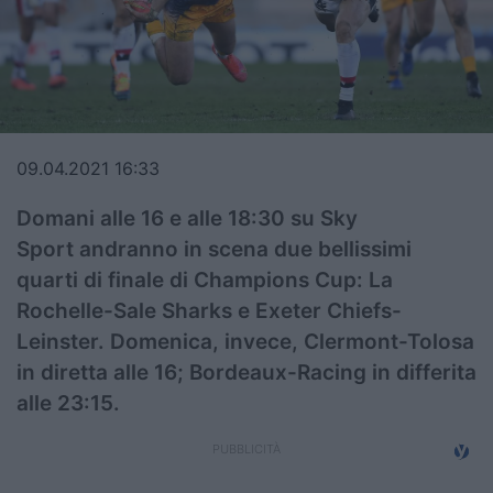
Top14
Premiership
Champions Cup
09.04.2021 16:33
Challenge Cup
Domani alle 16 e alle 18:30 su Sky
World Rugby
Sport andranno in scena due bellissimi
Rugby World Cup
quarti di finale di Champions Cup: La
Rochelle-Sale Sharks e Exeter Chiefs-
Super Rugby
Leinster. Domenica, invece, Clermont-Tolosa
Rugby in TV
in diretta alle 16; Bordeaux-Racing in differita
alle 23:15.
Mercato
Serie A Elite