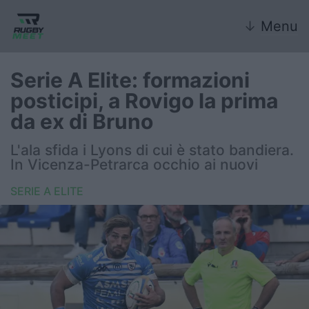
↓
Menu
Serie A Elite: formazioni
posticipi, a Rovigo la prima
Nazionale
da ex di Bruno
Nazionali giovanili
L'ala sfida i Lyons di cui è stato bandiera.
In Vicenza-Petrarca occhio ai nuovi
Rugby Sevens
SERIE A ELITE
FIR
Internazionale
6 Nazioni
United Rugby Championship