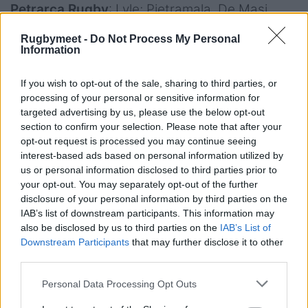
Petrarca Rugby
: Lyle; Pietramala, De Masi,
Broggin, De Sanctis; Donato, Citton; Trotta,
Rugbymeet -
Do Not Process My Personal
Romanini, Botturi; Ghigo, Galetto; Alongi,
Information
Minervino, Bizzotto. A disp.: Pelliccioli, Montilla,
If you wish to opt-out of the sale, sharing to third parties, or
Barbatti, Marchetti, Nowlan, Chillon, Richman,
processing of your personal or sensitive information for
Destro.
targeted advertising by us, please use the below opt-out
section to confirm your selection. Please note that after your
all. Jimenez
opt-out request is processed you may continue seeing
interest-based ads based on personal information utilized by
arb. Rosella (Roma)
us or personal information disclosed to third parties prior to
your opt-out. You may separately opt-out of the further
disclosure of your personal information by third parties on the
IAB’s list of downstream participants. This information may
also be disclosed by us to third parties on the
IAB’s List of
Downstream Participants
that may further disclose it to other
third parties.
Personal Data Processing Opt Outs