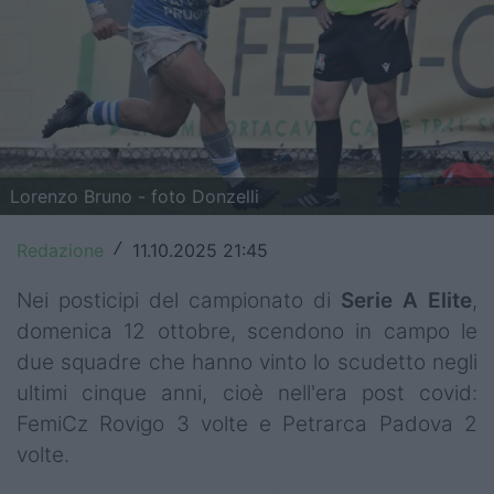
Top14
Premiership
Champions Cup
Challenge Cup
Lorenzo Bruno - foto Donzelli
World Rugby
Redazione
11.10.2025 21:45
/
Rugby World Cup
Nei posticipi del campionato di
Serie A Elite
,
Super Rugby
domenica 12 ottobre, scendono in campo le
due squadre che hanno vinto lo scudetto negli
Rugby in TV
ultimi cinque anni, cioè nell'era post covid:
Mercato
FemiCz Rovigo 3 volte e Petrarca Padova 2
volte.
Serie A Elite