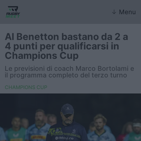
↓
Menu
Al Benetton bastano da 2 a
4 punti per qualificarsi in
Nazionale
Champions Cup
Nazionali giovanili
Le previsioni di coach Marco Bortolami e
il programma completo del terzo turno
Rugby Sevens
CHAMPIONS CUP
FIR
Internazionale
6 Nazioni
United Rugby Championship