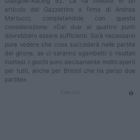
Glasgow-Racing 92. Le ha rivelate in un
Campionati
articolo del Gazzettino a firma di
Andrea
Martucci
, completandole con questa
Serie A
considerazione: «Dai due ai quattro punti
Serie B
dovrebbero essere sufficienti. Sarà necessario
pure vedere che cosa succederà nelle partite
Serie C
del girone, se ci saranno sgambetti o risultati
Femminile
inattesi. I giochi sono decisamente molto aperti
per tutti, anche per Bristol che ha perso due
Giovanili
partite».
Coppa Italia
Minirugby
Eventi
Top10