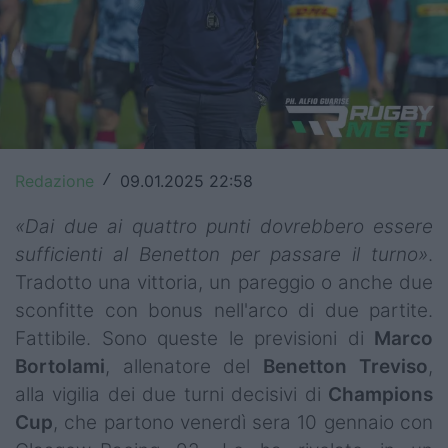
Top14
Premiership
Champions Cup
Challenge Cup
Redazione
09.01.2025 22:58
/
World Rugby
«Dai due ai quattro punti dovrebbero essere
Rugby World Cup
sufficienti al Benetton per passare il turno»
.
Tradotto una vittoria, un pareggio o anche due
Super Rugby
sconfitte con bonus nell'arco di due partite.
Rugby in TV
Fattibile. Sono queste le previsioni di
Marco
Bortolami
, allenatore del
Benetton Treviso
,
Mercato
alla vigilia dei due turni decisivi di
Champions
Cup
, che partono venerdì sera 10 gennaio con
Serie A Elite