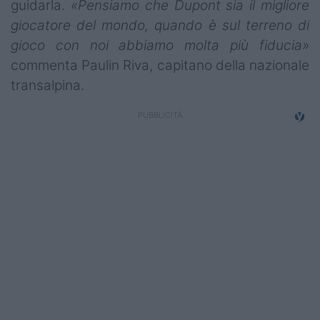
guidarla.
«Pensiamo che Dupont sia il migliore
Campionati
giocatore del mondo, quando è sul terreno di
Serie A
gioco con noi abbiamo molta più fiducia»
commenta Paulin Riva, capitano della nazionale
Serie B
transalpina.
Serie C
Femminile
Giovanili
Coppa Italia
Minirugby
Eventi
Top10