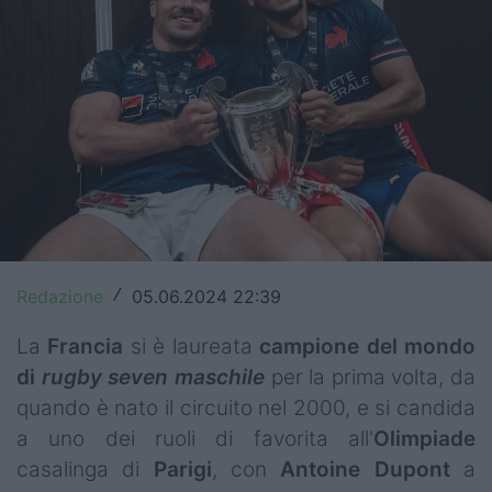
Top14
Premiership
Champions Cup
Challenge Cup
World Rugby
Rugby World Cup
Redazione
05.06.2024 22:39
/
Super Rugby
La
Francia
si è laureata
campione del mondo
Rugby in TV
di
rugby seven maschile
per la prima volta, da
quando è nato il circuito nel 2000, e si candida
Mercato
a uno dei ruoli di favorita all'
Olimpiade
Serie A Elite
casalinga di
Parigi
, con
Antoine Dupont
a