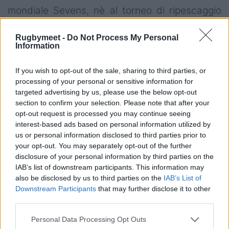
mondiale Sevens, nè al torneo di ripescaggio
per la qualificazione olimpica. Il seven nel
Rugbymeet -
Do Not Process My Personal
nostro Paese è ancora troppo arretrato per
Information
ambire a questi livelli.
If you wish to opt-out of the sale, sharing to third parties, or
processing of your personal or sensitive information for
targeted advertising by us, please use the below opt-out
section to confirm your selection. Please note that after your
opt-out request is processed you may continue seeing
interest-based ads based on personal information utilized by
us or personal information disclosed to third parties prior to
your opt-out. You may separately opt-out of the further
disclosure of your personal information by third parties on the
IAB’s list of downstream participants. This information may
also be disclosed by us to third parties on the
IAB’s List of
Downstream Participants
that may further disclose it to other
third parties.
Personal Data Processing Opt Outs