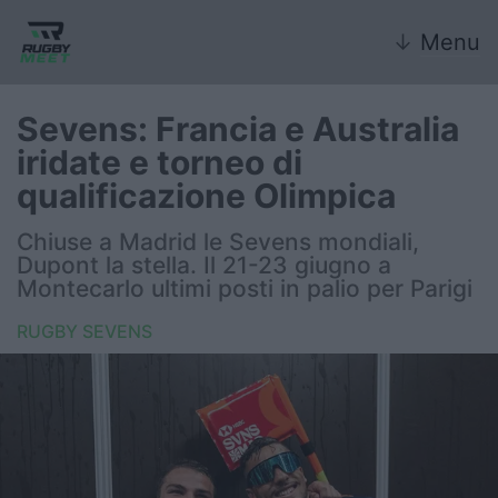
↓
Menu
Sevens: Francia e Australia
iridate e torneo di
Nazionale
qualificazione Olimpica
Nazionali giovanili
Chiuse a Madrid le Sevens mondiali,
Dupont la stella. Il 21-23 giugno a
Rugby Sevens
Montecarlo ultimi posti in palio per Parigi
RUGBY SEVENS
FIR
Internazionale
6 Nazioni
United Rugby Championship