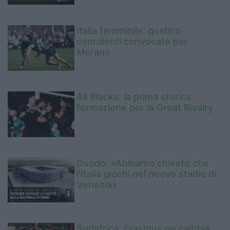
Italia femminile: quattro
esordienti convocate per
Merano
All Blacks: la prima storica
formazione per la Great Rivalry
Duodo: «Abbiamo chiesto che
l’Italia giochi nel nuovo stadio di
Venezia»
Sudafrica: Erasmus ne cambia