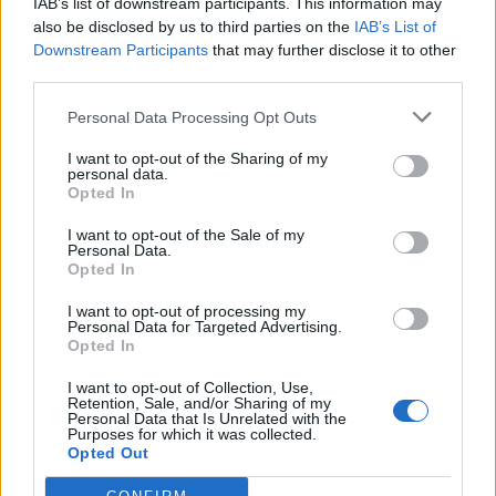
IAB’s list of downstream participants. This information may
Trulla
also be disclosed by us to third parties on the
IAB’s List of
Downstream Participants
that may further disclose it to other
third parties.
Convocati al raduno della Nazionale U23:
Filippo Bozzoni, Tommaso Di Bartolomeo,
Personal Data Processing Opt Outs
Nicola Piantella
I want to opt-out of the Sharing of my
personal data.
Opted In
Il XV del Pau
:
15 Theo Attissogbe, 14
I want to opt-out of the Sale of my
Thomas Carol, 13 Samuel Ezeala, 12 Nathan
Personal Data.
Decron, 11 Aminiasi Tuimaba, 10 Joe Simmonds,
Opted In
9 Thibault Daubagna, 8 Paulo Pelesasa, 7
I want to opt-out of processing my
Personal Data for Targeted Advertising.
Martin Puech (c), 6 Lekima Tagitagivalu, 5
Opted In
Fabrice Metz, 4 Guillaume Ducat, 3 Nicolas
I want to opt-out of Collection, Use,
Corato, 2 Romain Ruffenach, 1 Facundo
Retention, Sale, and/or Sharing of my
Personal Data that Is Unrelated with the
Gigena
Purposes for which it was collected.
Opted Out
Panchina:
16 Lucas Rey, 17 Guram Papidze, 18
Siate Tokolahi, 19 Sam Whitelock, 20 Thibaut