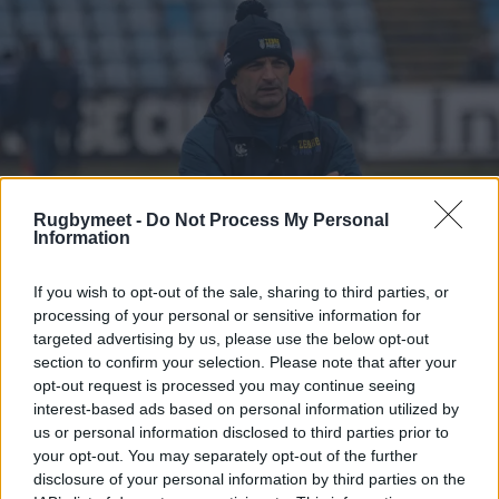
Rugbymeet -
Do Not Process My Personal
Information
If you wish to opt-out of the sale, sharing to third parties, or
processing of your personal or sensitive information for
targeted advertising by us, please use the below opt-out
section to confirm your selection. Please note that after your
opt-out request is processed you may continue seeing
Non disponibili per infortunio
: Luca Andreani,
interest-based ads based on personal information utilized by
Paolo Buonfiglio, Ben Cambriani, Taina Fox-
us or personal information disclosed to third parties prior to
your opt-out. You may separately opt-out of the further
Matamua, Ion Neculai, Fetuli Paea, Jake
disclosure of your personal information by third parties on the
Polledri, David Sisi, Nicolò Teneggi, Jacopo