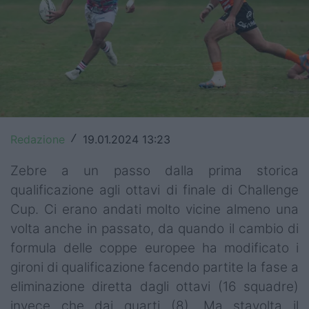
Top14
Premiership
Champions Cup
Challenge Cup
Redazione
19.01.2024 13:23
World Rugby
/
Zebre a un passo dalla prima storica
Rugby World Cup
qualificazione agli ottavi di finale di Challenge
Super Rugby
Cup. Ci erano andati molto vicine almeno una
volta anche in passato, da quando il cambio di
Rugby in TV
formula delle coppe europee ha modificato i
Mercato
gironi di qualificazione facendo partite la fase a
eliminazione diretta dagli ottavi (16 squadre)
Serie A Elite
invece che dai quarti (8). Ma stavolta il