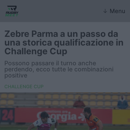
↓
Menu
Zebre Parma a un passo da
una storica qualificazione in
Nazionale
Challenge Cup
Nazionali giovanili
Possono passare il turno anche
perdendo, ecco tutte le combinazioni
Rugby Sevens
positive
CHALLENGE CUP
FIR
Internazionale
6 Nazioni
United Rugby Championship