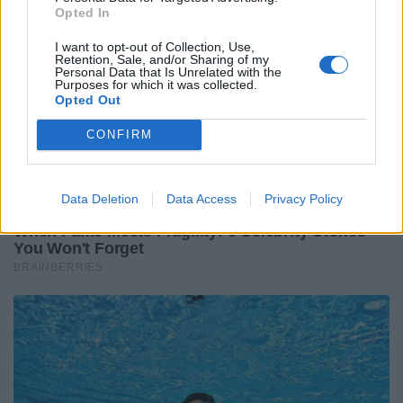
Opted In
La formazione della Scozia
I want to opt-out of Collection, Use,
Retention, Sale, and/or Sharing of my
👉
Qui
Personal Data that Is Unrelated with the
Purposes for which it was collected.
Opted Out
CONFIRM
> Il calendario del 6
Nazioni 2026 <
Data Deletion
Data Access
Privacy Policy