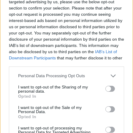
targeted advertising by us, please use the below opt-out
16 Tommaso DI BARTOLOMEO (Zebre Parma, 6
section to confirm your selection. Please note that after your
opt-out request is processed you may continue seeing
caps)
interest-based ads based on personal information utilized by
us or personal information disclosed to third parties prior to
17 Mirco SPAGNOLO (Benetton Rugby, 19 caps)
your opt-out. You may separately opt-out of the further
disclosure of your personal information by third parties on the
18 Muhamed HASA (Zebre Parma 4 caps)
IAB’s list of downstream participants. This information may
also be disclosed by us to third parties on the
IAB’s List of
19 Federico RUZZA (Benetton Rugby, 67 caps)
Downstream Participants
that may further disclose it to other
third parties.
20 Riccardo FAVRETTO (Benetton Rugby, 8
caps)
Personal Data Processing Opt Outs
I want to opt-out of the Sharing of my
21 Alessandro GARBISI (Benetton Rugby, 19
personal data.
Opted In
caps)
I want to opt-out of the Sale of my
22 Giacomo DA RE (Zebre Parma, 6 caps)
Personal Data.
Opted In
23 Lorenzo PANI (Zebre Parma, 8 caps)
I want to opt-out of processing my
Personal Data for Targeted Advertising.