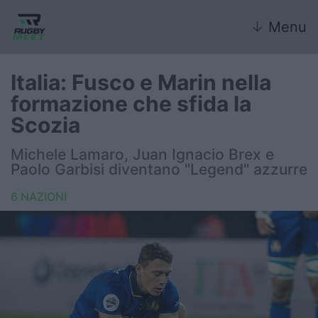
↓
Menu
Italia: Fusco e Marin nella
formazione che sfida la
Nazionale
Scozia
Nazionali giovanili
Michele Lamaro, Juan Ignacio Brex e
Paolo Garbisi diventano "Legend" azzurre
Rugby Sevens
6 NAZIONI
FIR
Internazionale
6 Nazioni
United Rugby Championship