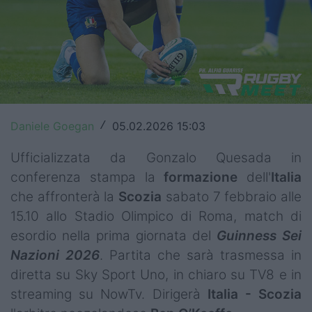
Top14
Premiership
Champions Cup
Challenge Cup
Daniele Goegan
05.02.2026 15:03
/
World Rugby
Ufficializzata da Gonzalo Quesada in
Rugby World Cup
conferenza stampa la
formazione
dell'
Italia
che affronterà la
Scozia
sabato 7 febbraio alle
Super Rugby
15.10 allo Stadio Olimpico di Roma, match di
Rugby in TV
esordio nella prima giornata del
Guinness Sei
Nazioni 2026
. Partita che sarà trasmessa in
Mercato
diretta su Sky Sport Uno, in chiaro su TV8 e in
streaming su NowTv. Dirigerà
Italia - Scozia
Serie A Elite