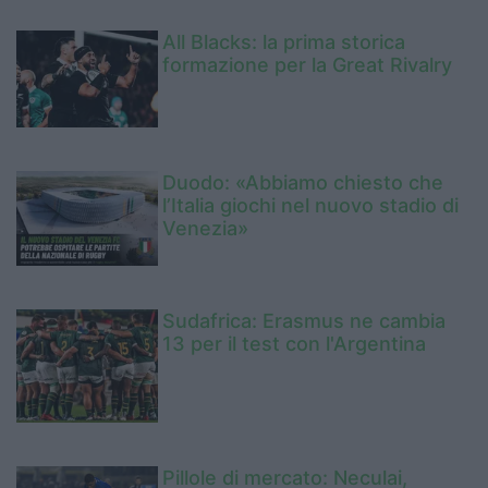
All Blacks: la prima storica
formazione per la Great Rivalry
Duodo: «Abbiamo chiesto che
l’Italia giochi nel nuovo stadio di
Venezia»
Sudafrica: Erasmus ne cambia
13 per il test con l'Argentina
Pillole di mercato: Neculai,