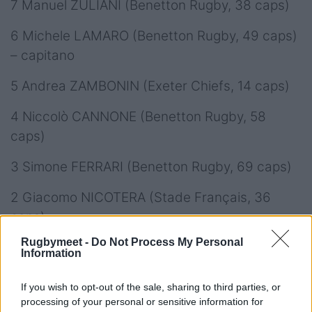
7 Manuel ZULIANI (Benetton Rugby, 38 caps)
6 Michele LAMARO (Benetton Rugby, 49 caps)
– capitano
5 Andrea ZAMBONIN (Exeter Chiefs, 14 caps)
4 Niccolò CANNONE (Benetton Rugby, 58
caps)
3 Simone FERRARI (Benetton Rugby, 69 caps)
2 Giacomo NICOTERA (Stade Français, 36
caps)
Rugbymeet -
Do Not Process My Personal
1 Danilo FISCHETTI (Northampton Saints 58
Information
caps)
If you wish to opt-out of the sale, sharing to third parties, or
A disposizione
processing of your personal or sensitive information for