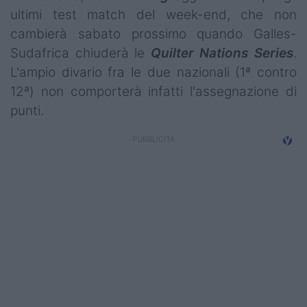
Campionati
ultimi test match del week-end, che non
cambierà sabato prossimo quando Galles-
Serie A
Sudafrica chiuderà le
Quilter Nations Series
.
L'ampio divario fra le due nazionali (1ª contro
Serie B
12ª) non comporterà infatti l'assegnazione di
Serie C
punti.
Femminile
Giovanili
Coppa Italia
Minirugby
Eventi
Top10