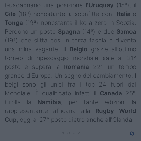
Guadagnano una posizione
l'Uruguay
(15ª), il
Cile
(18ª) nonostante la sconfitta con l'
Italia
e
Tonga
(19ª) nonostante il ko a zero in Scozia.
Perdono un posto
Spagna
(14ª) e due
Samoa
(19ª) che slitta così in terza fascia e diventa
una mina vagante. Il
Belgio
grazie all'ottimo
torneo di ripescaggio mondiale sale al 21°
posto e supera la
Romania
22° un tempo
grande d'Europa. Un segno del cambiamento. I
belgi sono gli unici fra i top 24 fuori dal
Mondiale. È qualificato infatti il
Canada
25°.
Crolla la
Namibia
, per tante edizioni la
rappresentante africana alla
Rugby World
Cup
, oggi al 27° posto dietro anche all'Olanda.