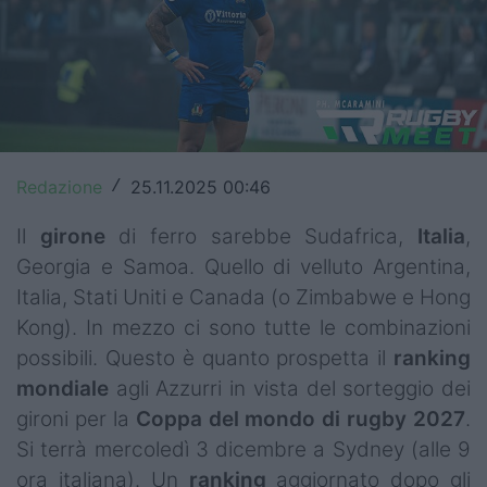
Top14
Premiership
Champions Cup
Challenge Cup
Redazione
25.11.2025 00:46
/
World Rugby
Il
girone
di ferro sarebbe Sudafrica,
Italia
,
Georgia e Samoa. Quello di velluto Argentina,
Rugby World Cup
Italia, Stati Uniti e Canada (o Zimbabwe e Hong
Super Rugby
Kong). In mezzo ci sono tutte le combinazioni
possibili. Questo è quanto prospetta il
ranking
Rugby in TV
mondiale
agli Azzurri in vista del sorteggio dei
Mercato
gironi per la
Coppa del mondo di rugby 2027
.
Si terrà mercoledì 3 dicembre a Sydney (alle 9
Serie A Elite
ora italiana). Un
ranking
aggiornato dopo gli