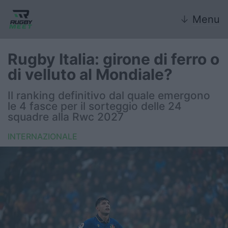
↓
Menu
Rugby Italia: girone di ferro o
di velluto al Mondiale?
Nazionale
Il ranking definitivo dal quale emergono
le 4 fasce per il sorteggio delle 24
Nazionali giovanili
squadre alla Rwc 2027
Rugby Sevens
INTERNAZIONALE
FIR
Internazionale
6 Nazioni
United Rugby Championship