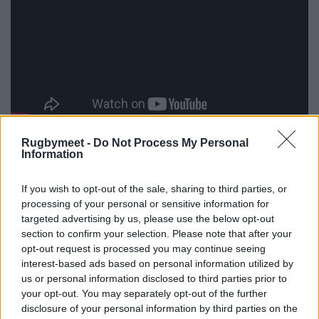
Rugbymeet -
Do Not Process My Personal
Information
If you wish to opt-out of the sale, sharing to third parties, or
processing of your personal or sensitive information for
Black Lion v Zebre Parma
targeted advertising by us, please use the below opt-out
14-28 (14-14 p.t.)
section to confirm your selection. Please note that after your
opt-out request is processed you may continue seeing
interest-based ads based on personal information utilized by
Tabellino:
3' meta Kvatadze tr. Tsirekidze (7-0),
us or personal information disclosed to third parties prior to
17' meta Pitinari tr. Da Re (7-7), 32' meta Hasa tr.
your opt-out. You may separately opt-out of the further
Da Re (7-14), 40' meta Kvatadze tr. Tsirekidze
disclosure of your personal information by third parties on the