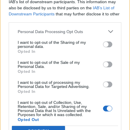
IAB’s list of downstream participants. This information may
(14-14), 63' meta Pani tr. Da Re (14-21), 80'
also be disclosed by us to third parties on the
IAB’s List of
meta Da Re tr. Da Re (14-28)
Downstream Participants
that may further disclose it to other
third parties.
Cartellini:
30' giallo a Vasil Kakovin (Black Lion),
Personal Data Processing Opt Outs
39' giallo a Matteo Canali (Zebre), 58' giallo a
Samuele Locatelli (Zebre)
I want to opt-out of the Sharing of my
personal data.
Opted In
I want to opt-out of the Sale of my
BLACK LION:
15 Shalva Aptsiauri, 14 Akaki
Personal Data.
Opted In
Tabutsadze, 13 Demi Tapladze, 12 Tornike
Kakhoidze, 11 Sandro Todua, 10 Luka
I want to opt-out of processing my
Personal Data for Targeted Advertising.
Tsirekidze, 9 Tengiz Peranidze, 8 Giorgi
Opted In
Sinauridze, 7 Giorgi Tsutskiridze, 6 Lasha
I want to opt-out of Collection, Use,
Tsikhistavi, 5 Demuri Epremidze, 4 Mikheil
Retention, Sale, and/or Sharing of my
Personal Data that Is Unrelated with the
Babunashvili (c), 3 Giorgi Chkhartishvili, 2 Irakli
Purposes for which it was collected.
Opted Out
Kvatadze, 1 Vasil Kakovin