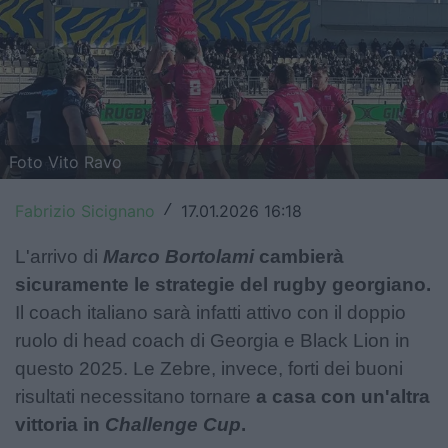
Top14
Premiership
Champions Cup
Challenge Cup
Foto Vito Ravo
World Rugby
Fabrizio Sicignano
17.01.2026 16:18
/
Rugby World Cup
L'arrivo di
Marco Bortolami
cambierà
sicuramente le strategie del rugby georgiano.
Super Rugby
Il coach italiano sarà infatti attivo con il doppio
Rugby in TV
ruolo di head coach di Georgia e Black Lion in
questo 2025. Le Zebre, invece, forti dei buoni
Mercato
risultati necessitano tornare
a casa con un'altra
Serie A Elite
vittoria in
Challenge Cup
.