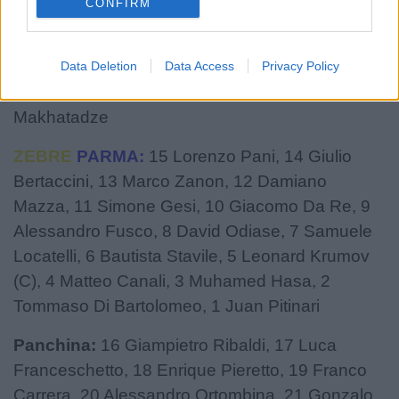
CONFIRM
Panchina:
16 Tamaz Tchamiashvili, 17 Nika
Khatiashvili, 18 Kakhaber Darbaidze, 19 Guram
Ganiashvili, 20 Giorgi Kervalishvili, 21 Giorgi
Data Deletion
Data Access
Privacy Policy
Spenderashvili, 22 Zaur Lutidze, 23 Romani
Makhatadze
ZEBRE
PARMA:
15 Lorenzo Pani, 14 Giulio
Bertaccini, 13 Marco Zanon, 12 Damiano
Mazza, 11 Simone Gesi, 10 Giacomo Da Re, 9
Alessandro Fusco, 8 David Odiase, 7 Samuele
Locatelli, 6 Bautista Stavile, 5 Leonard Krumov
(C), 4 Matteo Canali, 3 Muhamed Hasa, 2
Tommaso Di Bartolomeo, 1 Juan Pitinari
Panchina:
16 Giampietro Ribaldi, 17 Luca
Franceschetto, 18 Enrique Pieretto, 19 Franco
Carrera, 20 Alessandro Ortombina, 21 Gonzalo