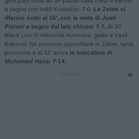
georgiani sono ad un passo dalla meta e vanno
a segno con Irakli Kvatadze: 7-0.
Le Zebre si
rifanno sotto al 16', con la meta di
Juan
Pitinari
a segno dal lato chiuso: 7-7.
Al 30'
Black Lion in inferiorità numerica, giallo a Vasil
Kakovin. Ne possono approfittare le Zebre, tanta
pressione e al 32' arriva
la marcatura di
Muhamed Hasa
: 7-14.