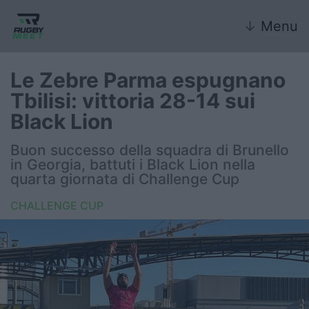
↓
Menu
Le Zebre Parma espugnano
Tbilisi: vittoria 28-14 sui
Nazionale
Black Lion
Nazionali giovanili
Buon successo della squadra di Brunello
in Georgia, battuti i Black Lion nella
Rugby Sevens
quarta giornata di Challenge Cup
CHALLENGE CUP
FIR
Internazionale
6 Nazioni
United Rugby Championship