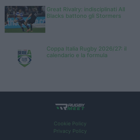
Great Rivalry: indisciplinati All
Blacks battono gli Stormers
Coppa Italia Rugby 2026/27: il
calendario e la formula
Cookie Policy
Privacy Policy