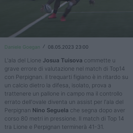
Top14
Premiership
Champions Cup
Challenge Cup
Daniele Goegan
08.05.2023 23:00
/
World Rugby
L'ala del Lione
Josua Tuisova
commette u
grave errore di valutazione nel match di Top14
Rugby World Cup
con Perpignan. il trequarti figiano è in ritardo su
un calcio dietro la difesa, isolato, prova a
Super Rugby
trattenere un pallone in campo ma il controllo
Rugby in TV
errato dell'ovale diventa un assist per l'ala del
Perpignan
Nino Seguela
che segna dopo aver
Mercato
corso 80 metri in pressione. Il match di Top 14
Serie A Elite
tra Lione e Perpignan terminerà 41-31.