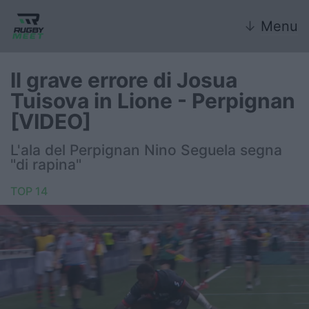
↓
Menu
Il grave errore di Josua
Tuisova in Lione - Perpignan
Nazionale
[VIDEO]
Nazionali giovanili
L'ala del Perpignan Nino Seguela segna
"di rapina"
Rugby Sevens
TOP 14
FIR
Internazionale
6 Nazioni
United Rugby Championship