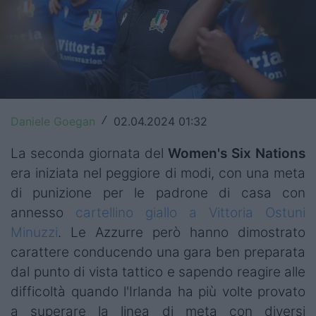
Top14
Premiership
Champions Cup
Challenge Cup
Daniele Goegan
02.04.2024 01:32
/
World Rugby
La seconda giornata del
Women's Six Nations
era iniziata nel peggiore di modi, con una meta
Rugby World Cup
di punizione per le padrone di casa con
Super Rugby
annesso
cartellino giallo a Vittoria Ostuni
Minuzzi
. Le Azzurre però hanno dimostrato
Rugby in TV
carattere conducendo una gara ben preparata
Mercato
dal punto di vista tattico e sapendo reagire alle
difficoltà quando l'Irlanda ha più volte provato
Serie A Elite
a superare la linea di meta con diversi