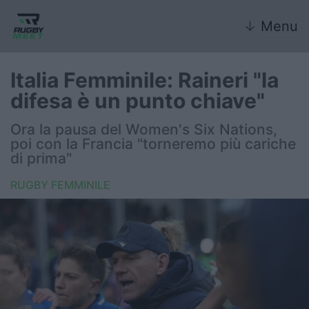
↓
Menu
Italia Femminile: Raineri "la
difesa è un punto chiave"
Nazionale
Ora la pausa del Women's Six Nations,
poi con la Francia "torneremo più cariche
Nazionali giovanili
di prima"
Rugby Sevens
RUGBY FEMMINILE
FIR
Internazionale
6 Nazioni
United Rugby Championship