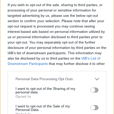
If you wish to opt-out of the sale, sharing to third parties, or
Irlanda v Italia 21-27
processing of your personal or sensitive information for
targeted advertising by us, please use the below opt-out
Domenica 14 aprile 2024, ore 13:30, Parigi,
section to confirm your selection. Please note that after your
Stade Jean Bouin
opt-out request is processed you may continue seeing
Francia v Italia
interest-based ads based on personal information utilized by
us or personal information disclosed to third parties prior to
Sabato 20 aprile 2024, ore 17:45, Parma,
your opt-out. You may separately opt-out of the further
Stadio Sergio Lanfranchi
disclosure of your personal information by third parties on the
Italia v Scozia
IAB’s list of downstream participants. This information may
also be disclosed by us to third parties on the
IAB’s List of
Sabato 27 aprile 2024, ore 13:!5, Cardiff,
Downstream Participants
that may further disclose it to other
Principality Stadium
third parties.
Galles v Italia
Personal Data Processing Opt Outs
I want to opt-out of the Sharing of my
personal data.
Opted In
I want to opt-out of the Sale of my
Personal Data.
Opted In