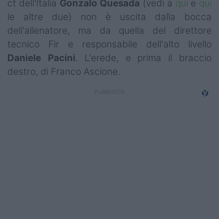
ct dell'Italia
Gonzalo Quesada
(vedi a
qui
e
qui
Top14
le altre due) non è uscita dalla bocca
dell'allenatore, ma da quella del direttore
Premiership
tecnico Fir e responsabile dell'alto livello
Champions Cup
Daniele Pacini
. L'erede, e prima il braccio
destro, di Franco Ascione.
Challenge Cup
World Rugby
Rugby World Cup
Super Rugby
Rugby in TV
Mercato
Serie A Elite