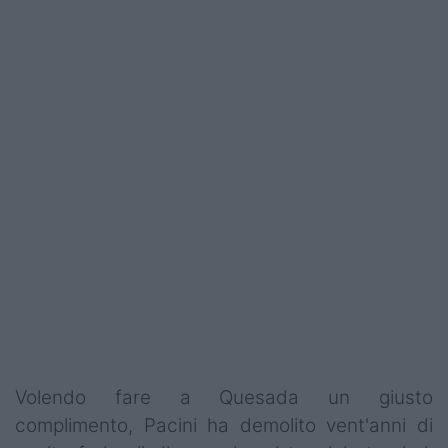
Campionati
Serie A
Serie B
Serie C
Femminile
Giovanili
Coppa Italia
Minirugby
Eventi
Volendo fare a Quesada un giusto
Top10
complimento, Pacini ha demolito vent'anni di