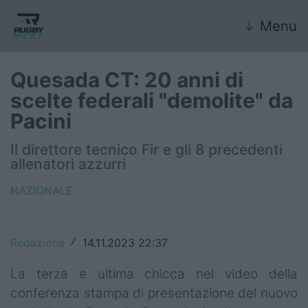
↓
Menu
Quesada CT: 20 anni di
scelte federali "demolite" da
Nazionale
Pacini
Nazionali giovanili
Il direttore tecnico Fir e gli 8 precedenti
allenatori azzurri
Rugby Sevens
NAZIONALE
FIR
Internazionale
Redazione
14.11.2023 22:37
/
6 Nazioni
La terza e ultima chicca nel video della
conferenza stampa di presentazione del nuovo
United Rugby Championship