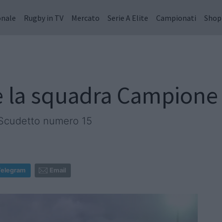
onale
Rugby in TV
Mercato
Serie A Elite
Campionati
Shop
 la squadra Campione d
 Scudetto numero 15
Telegram
Email