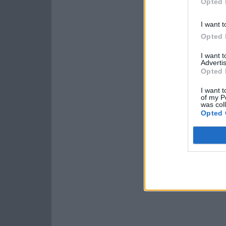
Opted 
I want t
Opted 
I want 
Advertis
Opted 
I want t
of my P
was col
Opted 