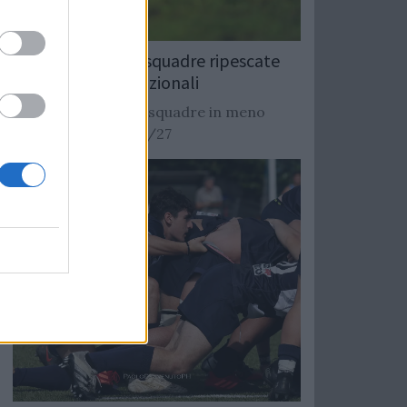
Rugby: Record di squadre ripescate
nei campionati nazionali
Si stimano oltre 20 squadre in meno
dalla stagione 2026/27