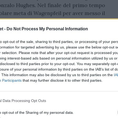
onzalo Hughes. Nel finale del primo tempo
olare meta di Wagenpfeil per aver messo il
dell'ovale. Si va negli spogliatoi sul 10-17.
t -
Do Not Process My Personal Information
del Petrarca
to opt-out of the sale, sharing to third parties, or processing of your per
 prende in mano le redini del gioco
formation for targeted advertising by us, please use the below opt-out s
neroso ma poco cinico. Lyle allunga con
r selection. Please note that after your opt-out request is processed y
eing interest-based ads based on personal information utilized by us or
ezze in difesa del Viadana e grazie a una
disclosed to third parties prior to your opt-out. You may separately opt-
va la meta che chiude le ostilità su calcio
losure of your personal information by third parties on the IAB’s list of
. This information may also be disclosed by us to third parties on the
IA
o da un buon avanzamento di Scagnolari.
Participants
that may further disclose it to other third parties.
l Data Processing Opt Outs
o opt-out of the Sharing of my personal data.