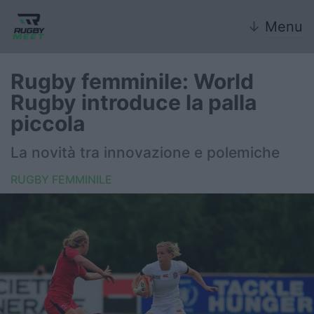
↓
Menu
Rugby femminile: World
Rugby introduce la palla
Nazionale
piccola
Nazionali giovanili
La novità tra innovazione e polemiche
Rugby Sevens
RUGBY FEMMINILE
FIR
Internazionale
6 Nazioni
United Rugby Championship