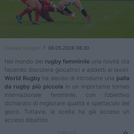
Top14
Premiership
Champions Cup
Challenge Cup
Daniele Goegan
08.05.2026 08:30
/
World Rugby
Nel mondo del
rugby femminile
una novità sta
facendo discutere giocatrici e addetti ai lavori.
Rugby World Cup
World Rugby
ha deciso di introdurre una
palla
da rugby più piccola
in un importante torneo
Super Rugby
internazionale femminile, con l’obiettivo
Rugby in TV
dichiarato di migliorare qualità e spettacolo del
gioco. Tuttavia, la scelta ha già acceso un
Mercato
acceso dibattito.
Serie A Elite