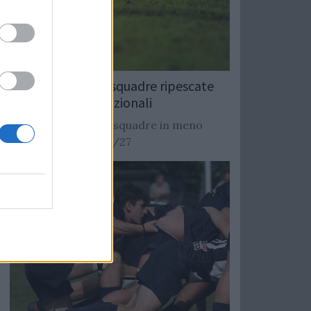
Rugby: Record di squadre ripescate
nei campionati nazionali
Si stimano oltre 20 squadre in meno
dalla stagione 2026/27