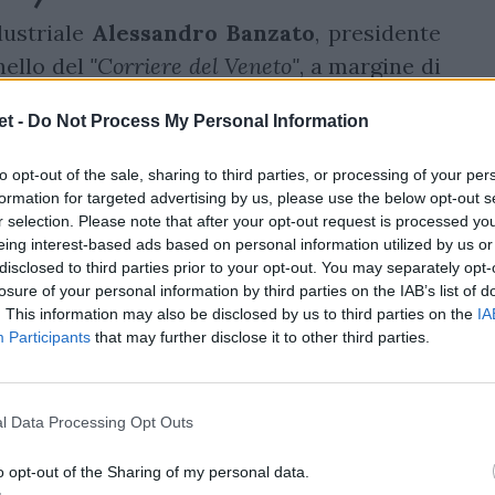
dustriale
Alessandro Banzato
, presidente
nello del
"Corriere del Veneto"
, a margine di
 dello scudetto numero 15, alimenta un
t -
Do Not Process My Personal Information
o nelle prossime settimane. Lo sbarco del
ionsip dalla stagione 2025/26
come terza
to opt-out of the sale, sharing to third parties, or processing of your per
più probabilmente, al posto delle Zebre
formation for targeted advertising by us, please use the below opt-out s
r selection. Please note that after your opt-out request is processed y
one deficitaria nei risultati, nell'appeal sul
eing interest-based ads based on personal information utilized by us or
nomici. Il tema è tornato d'attualità per un
disclosed to third parties prior to your opt-out. You may separately opt-
losure of your personal information by third parties on the IAB’s list of
ale Marzio Innocenti e lo stesso Banzato
. This information may also be disclosed by us to third parties on the
IA
ogliano. Il numero uno della Fir avrebbe
Participants
that may further disclose it to other third parties.
A parole. Nei fatti, come dice il patron dei
non frena le ambizioni della società, che
l Data Processing Opt Outs
ilità formale a rilevare la franchigia, con
irca 5 milioni di euro l'anno da parte di
o opt-out of the Sharing of my personal data.