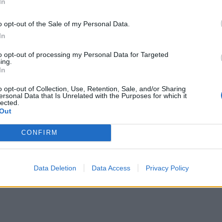
ierie Venete.
In
ovando
o opt-out of the Sale of my Personal Data.
In
a sempre il presidente del Petrarca al
to opt-out of processing my Personal Data for Targeted
olto complicata. Ci sono ragionamenti di
ing.
In
enere. Sì, anche politici. Ci sono tante cose
o opt-out of Collection, Use, Retention, Sale, and/or Sharing
ersonal Data that Is Unrelated with the Purposes for which it
lected.
Out
CONFIRM
Data Deletion
Data Access
Privacy Policy