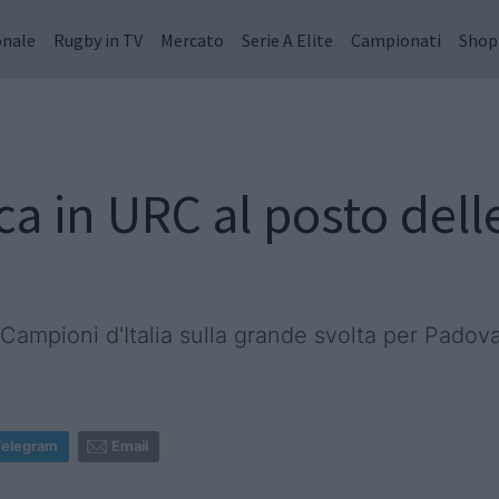
onale
Rugby in TV
Mercato
Serie A Elite
Campionati
Shop
ca in URC al posto dell
 Campioni d'Italia sulla grande svolta per Padov
Telegram
Email