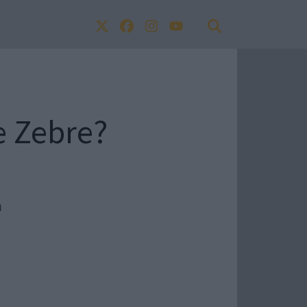
e Zebre?
a