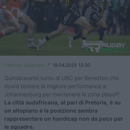
Top14
Premiership
Champions Cup
Challenge Cup
World Rugby
Fabrizio Sicignano
19.04.2025 13:30
/
Rugby World Cup
Quindicesimo turno di URC per Benetton che
Super Rugby
dovrà tentare la migliore performance a
Johannesburg per mantenere la zona playoff.
Rugby in TV
La città sudafricana, al pari di Pretoria, è su
Mercato
un altopiano e la posizione sembra
rappresentare un handicap non da poco per
Serie A Elite
le squadre.