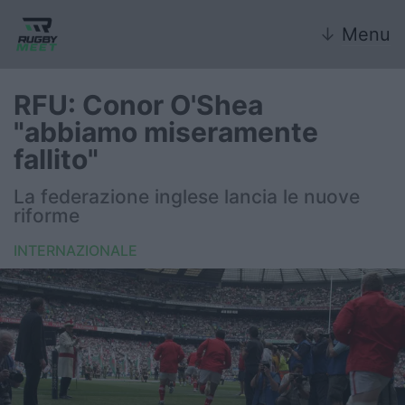
↓
Menu
RFU: Conor O'Shea
"abbiamo miseramente
Nazionale
fallito"
Nazionali giovanili
La federazione inglese lancia le nuove
riforme
Rugby Sevens
INTERNAZIONALE
FIR
Internazionale
6 Nazioni
United Rugby Championship