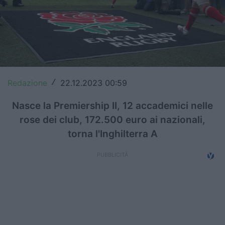
Top14
Premiership
Champions Cup
Challenge Cup
Redazione
22.12.2023 00:59
/
World Rugby
Nasce la Premiership II, 12 accademici nelle
rose dei club, 172.500 euro ai nazionali,
Rugby World Cup
torna l'Inghilterra A
Super Rugby
Rugby in TV
Mercato
Serie A Elite