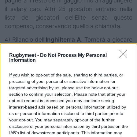
pagherà il resto dell'ingaggio fino a raggiungere
il salary cap. Altri 25 giocatori entrano nella
lista dei giocatori del'Elite senza questo
compenso, conservando quello a chiamata.
4) Rilancio dell'
Inghilterra A
. Tornerà a giocare
contro nazionali emergenti e altri rivali. Ha già
Rugbymeet -
Do Not Process My Personal
fissato per il 25 gennaio 2024 un test-match
Information
col Portogallo rivelazione di Coppa del mondo.
If you wish to opt-out of the sale, sharing to third parties, or
processing of your personal or sensitive information for
targeted advertising by us, please use the below opt-out
section to confirm your selection. Please note that after your
opt-out request is processed you may continue seeing
interest-based ads based on personal information utilized by
us or personal information disclosed to third parties prior to
your opt-out. You may separately opt-out of the further
disclosure of your personal information by third parties on the
IAB’s list of downstream participants. This information may