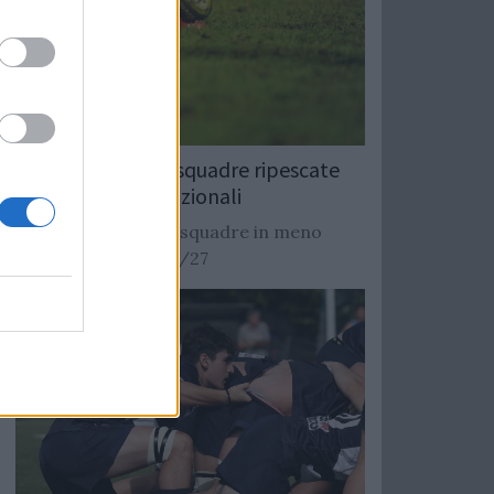
Rugby: Record di squadre ripescate
nei campionati nazionali
Si stimano oltre 20 squadre in meno
dalla stagione 2026/27