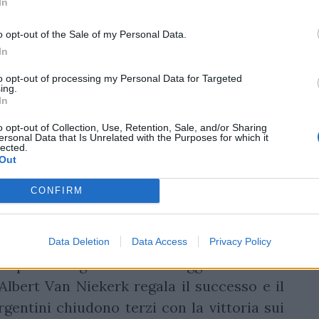
In
o, Boks secondi, poker
o opt-out of the Sale of my Personal Data.
In
to opt-out of processing my Personal Data for Targeted
ing.
timo posto impressiona per la capacità di
In
 una vittoria 24-19 sul Sudafrica, favorita
o opt-out of Collection, Use, Retention, Sale, and/or Sharing
sa Maqubela per un pulizia illegale in ruck.
ersonal Data that Is Unrelated with the Purposes for which it
lected.
ondo posto grazie alla vittoria di misura
Out
iornata. Una vittoria di carattere, venuta
CONFIRM
a 7-21, risultato con il quale si è concluso
rova dell'ala sinistra argentina
Franco
iane come metà squadra, autore di tutte e
Data Deletion
Data Access
Privacy Policy
ma porta l'Argentina in vantaggio 28-27 fino
Albert Van Niekerk regala il successo e il
gentini chiudono terzi con la vittoria sui