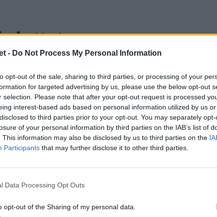
imbattuta
t -
Do Not Process My Personal Information
o gli unici ad aver concluso imbattuti il
otto il diluvio contro gli Springboks Junior
to opt-out of the sale, sharing to third parties, or processing of your per
 Pumitas (43-20) e nell'ultima giornata
formation for targeted advertising by us, please use the below opt-out s
r selection. Please note that after your opt-out request is processed y
he sofferenza. Sotto 19-13 al 53', i baby
eing interest-based ads based on personal information utilized by us or
lino giallo all'ala destra King Maxwell per
disclosed to third parties prior to your opt-out. You may separately opt-
losure of your personal information by third parties on the IAB’s list of
ino a 19-25 con due mete dell'ala sinistra
. This information may also be disclosed by us to third parties on the
IA
n 6 apparizione nel Pacifc Super Rugby con
Participants
that may further disclose it to other third parties.
 i neozelandesi ci mettono solo due minuti
26 con la marcatura del terza linea Johnny
l Data Processing Opt Outs
r 20. Poi allungano nonostante un altro
ell'Australia di creare azioni, però non
o opt-out of the Sharing of my personal data.