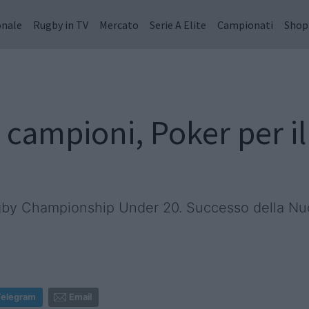
onale
Rugby in TV
Mercato
Serie A Elite
Campionati
Shop
s campioni, Poker per i
gby Championship Under 20. Successo della Nuo
Telegram
Email