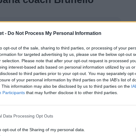
rnata di Challenge Cup - spiega
t -
Do Not Process My Personal Information
 squadra top del campionato
to opt-out of the sale, sharing to third parties, or processing of your per
o bellissimo e altrettanto difficile.
formation for targeted advertising by us, please use the below opt-out s
estare attaccati al risultato e per
r selection. Please note that after your opt-out request is processed y
eing interest-based ads based on personal information utilized by us or
catori di livello mondiale. Sarà uno
disclosed to third parties prior to your opt-out. You may separately opt-
losure of your personal information by third parties on the IAB’s list of
 sono sicuro che i ragazzi ce la
. This information may also be disclosed by us to third parties on the
IA
Participants
that may further disclose it to other third parties.
l Data Processing Opt Outs
rpignan
o opt-out of the Sharing of my personal data.
00
per il
secondo round della Pool 2 di