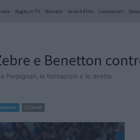
onale
Rugby in TV
Mercato
Serie A Elite
Campionati
Shop
ebre e Benetton contro
a Perpignan, le formazioni e le dirette
Telegram
Email