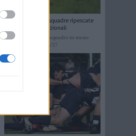
Rugby: Record di squadre ripescate
nei campionati nazionali
Si stimano oltre 20 squadre in meno
dalla stagione 2026/27