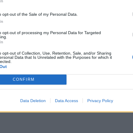
In
 scendere in campo al Monigo di Treviso
o opt-out of the Sale of my Personal Data.
ida che profuma già di alta classifica. I Leoni
In
l'importante successo esterno ottenuto in
to opt-out of processing my Personal Data for Targeted
 hanno aperto la loro campagna europea con un
ing.
In
s, incamerando 5 punti e mettendosi
 A Monigo va in scena uno scontro diretto
o opt-out of Collection, Use, Retention, Sale, and/or Sharing
ersonal Data that Is Unrelated with the Purposes for which it
assifica in Top14.
lected.
Out
CONFIRM
Data Deletion
Data Access
Privacy Policy