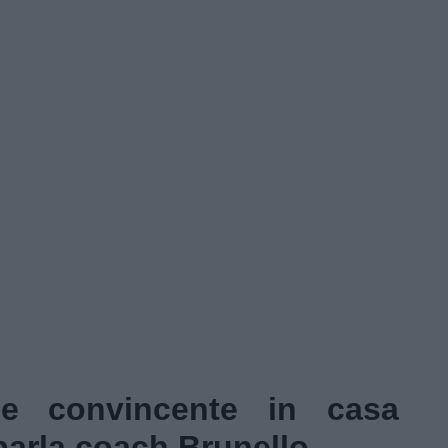
ne convincente in casa
p
arla coach Brunello