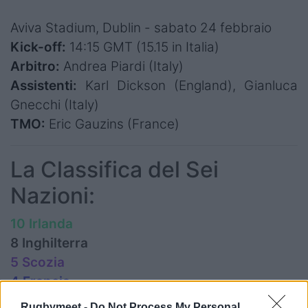
Aviva Stadium, Dublin - sabato 24 febbraio
Kick-off:
14:15 GMT (15.15 in Italia)
Arbitro:
Andrea Piardi (Italy)
Assistenti:
Karl Dickson (England), Gianluca
Gnecchi (Italy)
TMO:
Eric Gauzins (France)
La Classifica del Sei
Nazioni:
10 Irlanda
8 Inghilterra
5 Scozia
4 Francia
3 Galles
Rugbymeet -
Do Not Process My Personal