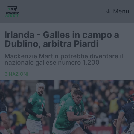
↓
Menu
Irlanda - Galles in campo a
Dublino, arbitra Piardi
Nazionale
Mackenzie Martin potrebbe diventare il
nazionale gallese numero 1.200
Nazionali giovanili
6 NAZIONI
Rugby Sevens
FIR
Internazionale
6 Nazioni
United Rugby Championship