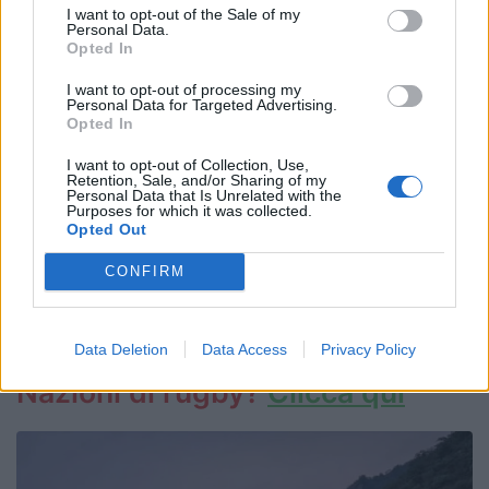
Sabato 24 febbraio
I want to opt-out of the Sale of my
Personal Data.
Ore 15.15 Irlanda - Galles (Aviva Stadium,
Opted In
Dublino)
I want to opt-out of processing my
Ore 17.45 Scozia - Inghilterra (Murrayfield,
Personal Data for Targeted Advertising.
Edimburgo)
Opted In
Domenica 25 febbraio
I want to opt-out of Collection, Use,
Retention, Sale, and/or Sharing of my
Ore 16.00 Francia - Italia (Stade Pierre Mauroy,
Personal Data that Is Unrelated with the
Purposes for which it was collected.
Lille)
Opted Out
CONFIRM
Il calendario del 6 Nazioni 2024
Chi trasmette le dirette del 6
Data Deletion
Data Access
Privacy Policy
Nazioni di rugby?
Clicca qui