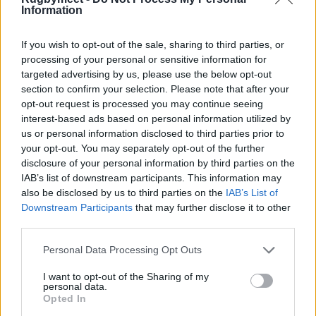
Information
1 Italia
If you wish to opt-out of the sale, sharing to third parties, or
6 Nazioni - 1° turno:
processing of your personal or sensitive information for
targeted advertising by us, please use the below opt-out
Francia - Irlanda 17-38
section to confirm your selection. Please note that after your
opt-out request is processed you may continue seeing
Italia - Inghilterra 24-27
interest-based ads based on personal information utilized by
Galles - Scozia 26-27
us or personal information disclosed to third parties prior to
your opt-out. You may separately opt-out of the further
disclosure of your personal information by third parties on the
6 Nazioni - 2° turno:
IAB’s list of downstream participants. This information may
also be disclosed by us to third parties on the
IAB’s List of
Scozia - Francia 16-20
Downstream Participants
that may further disclose it to other
Inghilterra - Galles 16-14
third parties.
Irlanda - Italia 36-0
Personal Data Processing Opt Outs
I want to opt-out of the Sharing of my
6 Nazioni - 3° turno:
personal data.
Opted In