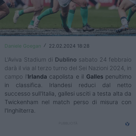
Top14
Premiership
Champions Cup
Daniele Goegan
22.02.2024 18:28
/
Challenge Cup
L'Aviva Stadium di
Dublino
sabato 24 febbraio
World Rugby
darà il via al terzo turno del Sei Nazioni 2024, in
Rugby World Cup
campo l'
Irlanda
capolista e il
Galles
penultimo
in classifica. Irlandesi reduci dal netto
Super Rugby
successo sull'Italia, gallesi usciti a testa alta da
Rugby in TV
Twickenham nel match perso di misura con
l'Inghilterra.
Mercato
Serie A Elite