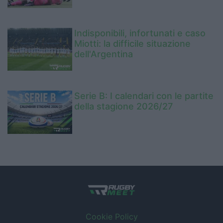
Indisponibili, infortunati e caso
Miotti: la difficile situazione
dell'Argentina
Serie B: I calendari con le partite
della stagione 2026/27
Cookie Policy