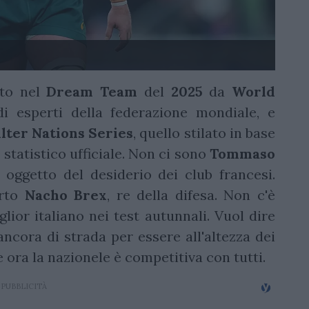
ito nel
Dream
Team
del
2025
da
World
di esperti della federazione mondiale, e
lter
Nations
Series
, quello stilato in base
e statistico ufficiale. Non ci sono
Tommaso
 oggetto del desiderio dei club francesi.
arto
Nacho
Brex
, re della difesa. Non c'è
iglior italiano nei test autunnali. Vuol dire
ancora di strada per essere all'altezza dei
e ora la nazionele è competitiva con tutti.