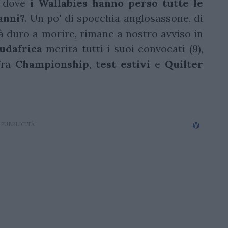
, dove
i Wallabies hanno perso tutte le
anni?
. Un po' di spocchia anglosassone, di
à duro a morire, rimane a nostro avviso in
udafrica
merita tutti i suoi convocati (9),
fra
Championship
,
test estivi
e
Quilter