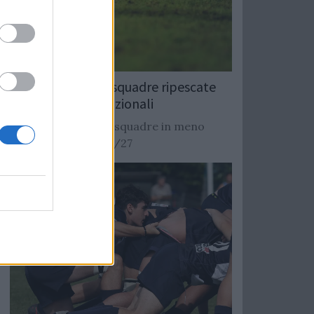
Rugby: Record di squadre ripescate
nei campionati nazionali
Si stimano oltre 20 squadre in meno
dalla stagione 2026/27