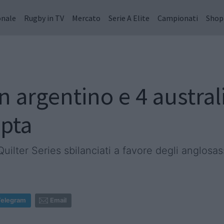
onale
Rugby in TV
Mercato
Serie A Elite
Campionati
Shop
n argentino e 4 australi
pta
ilter Series sbilanciati a favore degli anglosas
Telegram
Email