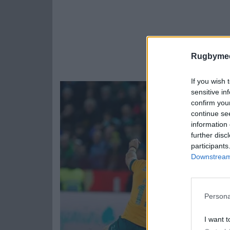
Rugbymee
If you wish 
sensitive in
confirm you
continue se
information 
further disc
participants
Downstream 
Persona
I want t