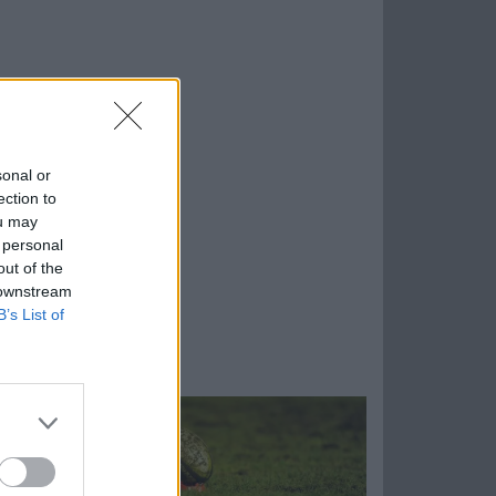
sonal or
ection to
ou may
 personal
out of the
 downstream
B’s List of