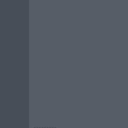
---------