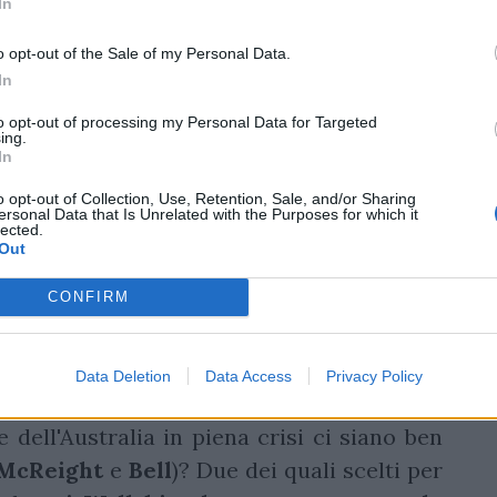
In
o opt-out of the Sale of my Personal Data.
In
to opt-out of processing my Personal Data for Targeted
ing.
In
o opt-out of Collection, Use, Retention, Sale, and/or Sharing
ersonal Data that Is Unrelated with the Purposes for which it
lected.
sone
Out
CONFIRM
anche un deciso sbilanciamento verso i
ossibile che su 30 nomi complessivi delle
tino (
Mateo
Carreras
), visto che i Pumas
Data Deletion
Data Access
Privacy Policy
illanti del 2025, che ha rischiato l'en plein
 dell'Australia in piena crisi ci siano ben
McReight
e
Bell
)? Due dei quali scelti per