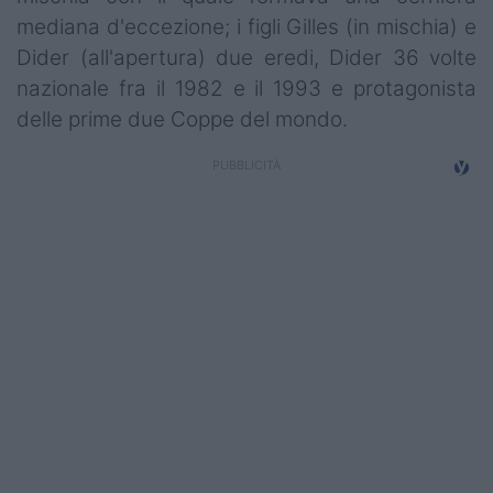
Campionati
mediana d'eccezione; i figli Gilles (in mischia) e
Dider (all'apertura) due eredi, Dider 36 volte
Serie A
nazionale fra il 1982 e il 1993 e protagonista
Serie B
delle prime due Coppe del mondo.
Serie C
Femminile
Giovanili
Coppa Italia
Minirugby
Eventi
Top10