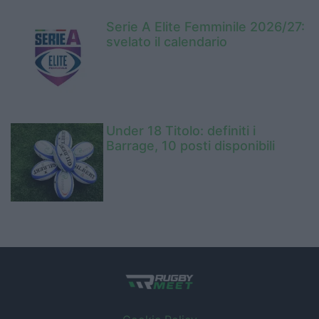
Serie A Elite Femminile 2026/27:
svelato il calendario
Under 18 Titolo: definiti i
Barrage, 10 posti disponibili