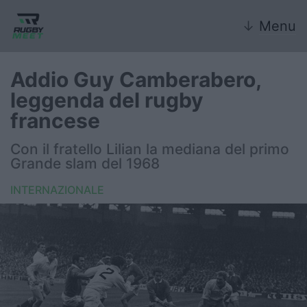
↓
Menu
Addio Guy Camberabero,
leggenda del rugby
Nazionale
francese
Nazionali giovanili
Con il fratello Lilian la mediana del primo
Grande slam del 1968
Rugby Sevens
INTERNAZIONALE
FIR
Internazionale
6 Nazioni
United Rugby Championship