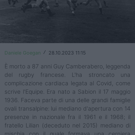
Top14
Premiership
Champions Cup
Challenge Cup
Daniele Goegan
28.10.2023 11:15
/
World Rugby
È morto a 87 anni Guy Camberabero, leggenda
Rugby World Cup
del rugby francese. L'ha stroncato una
complicazione cardiaca legata al Covid, come
Super Rugby
scrive l'Equipe. Era nato a Sabion il 17 maggio
1936. Faceva parte di una delle grandi famiglie
Rugby in TV
ovali transalpine: lui mediano d'apertura con 14
Mercato
presenze in nazionale fra il 1961 e il 1968; il
fratello Lilian (deceduto nel 2015) mediano di
Serie A Elite
mischia con il quale formava una cerniera