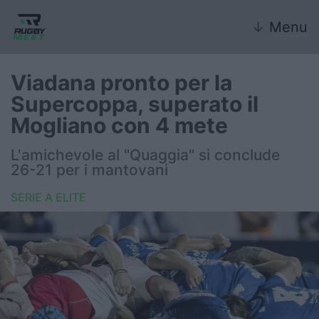
↓
Menu
Viadana pronto per la
Supercoppa, superato il
Nazionale
Mogliano con 4 mete
Nazionali giovanili
L'amichevole al "Quaggia" si conclude
26-21 per i mantovani
Rugby Sevens
SERIE A ELITE
FIR
Internazionale
6 Nazioni
United Rugby Championship