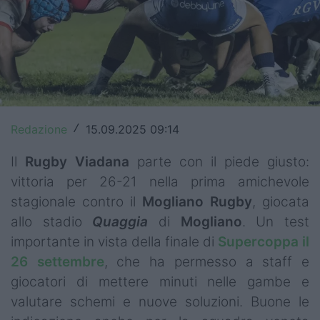
Top14
Premiership
Champions Cup
Challenge Cup
Redazione
15.09.2025 09:14
/
World Rugby
Il
Rugby
Viadana
parte con il piede giusto:
Rugby World Cup
vittoria per 26-21 nella prima amichevole
stagionale contro il
Mogliano
Rugby
, giocata
Super Rugby
allo stadio
Quaggia
di
Mogliano
. Un test
Rugby in TV
importante in vista della finale di
Supercoppa
il
26
settembre
, che ha permesso a staff e
Mercato
giocatori di mettere minuti nelle gambe e
valutare schemi e nuove soluzioni. Buone le
Serie A Elite