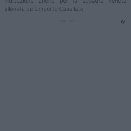
indicazione anche per la squadra veneta
Campionati
allenata da Umberto Casellato
Serie A
Serie B
Serie C
Femminile
Giovanili
Coppa Italia
Minirugby
Eventi
Top10