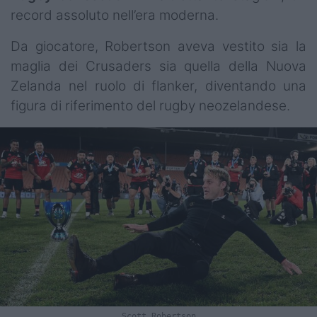
record assoluto nell’era moderna.
Da giocatore, Robertson aveva vestito sia la
maglia dei Crusaders sia quella della Nuova
Zelanda nel ruolo di flanker, diventando una
figura di riferimento del rugby neozelandese.
Scott Robertson