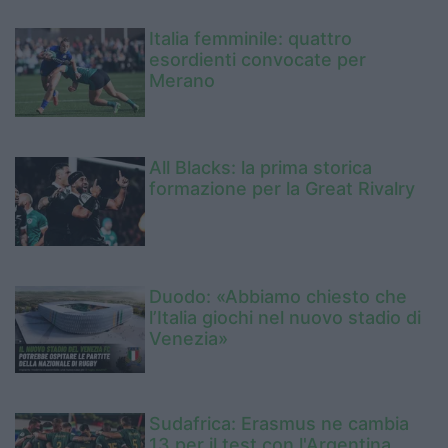
Italia femminile: quattro
esordienti convocate per
Merano
All Blacks: la prima storica
formazione per la Great Rivalry
Duodo: «Abbiamo chiesto che
l’Italia giochi nel nuovo stadio di
Venezia»
Sudafrica: Erasmus ne cambia
13 per il test con l'Argentina