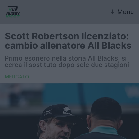
↓
Menu
Scott Robertson licenziato:
cambio allenatore All Blacks
Nazionale
Primo esonero nella storia All Blacks, si
cerca il sostituto dopo sole due stagioni
Nazionali giovanili
MERCATO
Rugby Sevens
FIR
Internazionale
6 Nazioni
United Rugby Championship