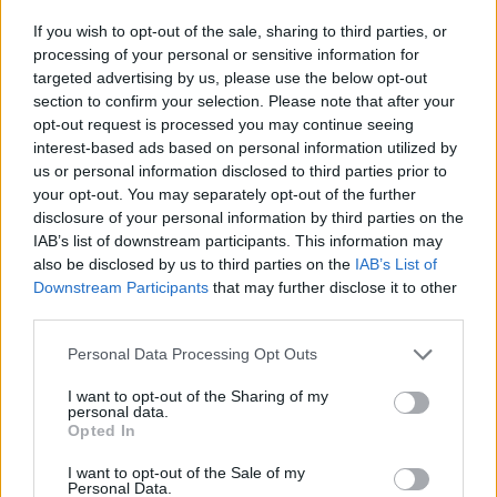
svolto”
If you wish to opt-out of the sale, sharing to third parties, or
processing of your personal or sensitive information for
targeted advertising by us, please use the below opt-out
In una nota diffusa dopo l’annuncio ufficiale,
section to confirm your selection. Please note that after your
Robertson ha espresso orgoglio per il percorso
opt-out request is processed you may continue seeing
compiuto alla guida della nazionale:
interest-based ads based on personal information utilized by
us or personal information disclosed to third parties prior to
your opt-out. You may separately opt-out of the further
disclosure of your personal information by third parties on the
IAB’s list of downstream participants. This information may
“È stato un onore allenare gli All
also be disclosed by us to third parties on the
IAB’s List of
Blacks. Sono incredibilmente
Downstream Participants
that may further disclose it to other
third parties.
orgoglioso di ciò che questa
squadra ha realizzato e dei
Personal Data Processing Opt Outs
progressi fatti.”
I want to opt-out of the Sharing of my
personal data.
Opted In
I want to opt-out of the Sale of my
Personal Data.