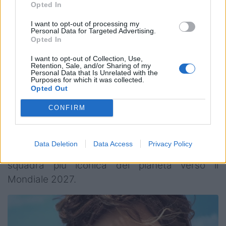
Opted In
“Abbiamo lanciato molti giovani di
I want to opt-out of processing my
talento, aumentato la profondità
Personal Data for Targeted Advertising.
Opted In
della rosa e costruito basi solide
I want to opt-out of Collection, Use,
per gli anni a venire.”
Retention, Sale, and/or Sharing of my
Personal Data that Is Unrelated with the
Purposes for which it was collected.
Opted Out
Il futuro degli All Blacks si apre ora con una
CONFIRM
nuova fase di transizione, mentre il mondo del
rugby attende di conoscere il nome del
Data Deletion
Data Access
Privacy Policy
prossimo allenatore chiamato a guidare la
squadra più iconica del pianeta verso il
Mondiale 2027.