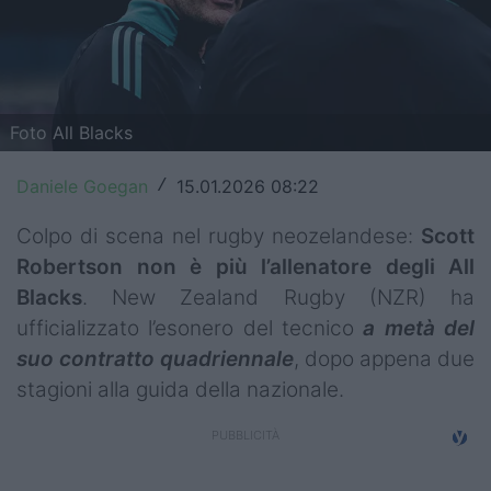
Top14
Premiership
Champions Cup
Foto All Blacks
Challenge Cup
Daniele Goegan
15.01.2026 08:22
/
World Rugby
Colpo di scena nel rugby neozelandese:
Scott
Robertson non è più l’allenatore degli All
Rugby World Cup
Blacks
. New Zealand Rugby (NZR) ha
Super Rugby
ufficializzato l’esonero del tecnico
a metà del
suo contratto quadriennale
, dopo appena due
Rugby in TV
stagioni alla guida della nazionale.
Mercato
Serie A Elite