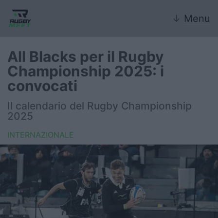
↓
Menu
All Blacks per il Rugby
Championship 2025: i
Nazionale
convocati
Nazionali giovanili
Il calendario del Rugby Championship
2025
Rugby Sevens
INTERNAZIONALE
FIR
Internazionale
6 Nazioni
United Rugby Championship