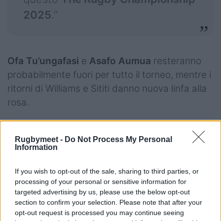
2025
.”
Ofa Tu’ungafasi
e
Asafo Aumua
resteranno
probabilmente fuori per tutto il torneo, mentre i
ritorni di Williams e Sititi danno nuova linfa alla
rosa.
Rugbymeet -
Do Not Process My Personal
“È fantastico riabbracciare Tamaiti
Information
Williams e Wallace Sititi, così come
If you wish to opt-out of the sale, sharing to third parties, or
Peter Lakai, Finlay Christie e Josh
processing of your personal or sensitive information for
targeted advertising by us, please use the below opt-out
Lord,” ha concluso Robertson.
section to confirm your selection. Please note that after your
“Abbiamo davanti a noi sfide
opt-out request is processed you may continue seeing