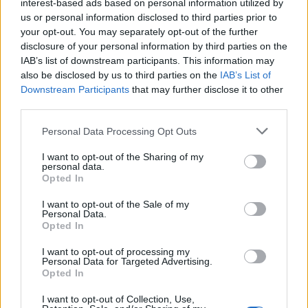
interest-based ads based on personal information utilized by
emozionanti, a partire dai due test
us or personal information disclosed to third parties prior to
match contro una fortissima
your opt-out. You may separately opt-out of the further
disclosure of your personal information by third parties on the
Argentina.”
IAB’s list of downstream participants. This information may
also be disclosed by us to third parties on the
IAB’s List of
Downstream Participants
that may further disclose it to other
third parties.
Di seguito convocati e calendario All Blacks
Personal Data Processing Opt Outs
per il Rugby Championship 2025:
I want to opt-out of the Sharing of my
Convocati All Blacks per il
personal data.
Opted In
Rugby Championship
I want to opt-out of the Sale of my
Personal Data.
2025:
Opted In
Avanti:
Codie Taylor, Samisoni Taukei’aho,
I want to opt-out of processing my
Personal Data for Targeted Advertising.
Brodie McAlister, Ethan de Groot, Tamaiti
Opted In
Williams, Ollie Norris, Tyrel Lomax, Fletcher
I want to opt-out of Collection, Use,