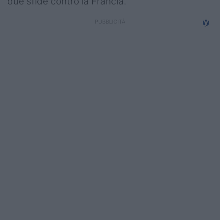
due sfide contro la Francia.
Campionati
Serie A
Serie B
Serie C
Femminile
Giovanili
Coppa Italia
Minirugby
Eventi
Top10