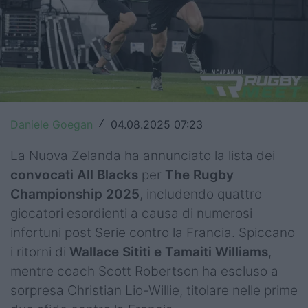
Top14
Premiership
Champions Cup
Challenge Cup
Daniele Goegan
04.08.2025 07:23
/
World Rugby
La Nuova Zelanda ha annunciato la lista dei
Rugby World Cup
convocati All Blacks
per
The Rugby
Championship 2025
, includendo quattro
Super Rugby
giocatori esordienti a causa di numerosi
Rugby in TV
infortuni post Serie contro la Francia. Spiccano
i ritorni di
Wallace Sititi e Tamaiti Williams
,
Mercato
mentre coach Scott Robertson ha escluso a
sorpresa Christian Lio-Willie, titolare nelle prime
Serie A Elite