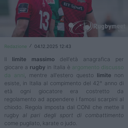
Top14
Premiership
Champions Cup
Challenge Cup
Redazione
04.12.2025 12:43
/
World Rugby
Il
limite
massimo
dell'età anagrafica per
giocare a
rugby
in Italia è
argomento discusso
Rugby World Cup
da anni
, mentre all'estero questo
limite
non
Super Rugby
esiste, in Italia al compimento del 42° anno di
età ogni giocatore era costretto da
Rugby in TV
regolamento ad appendere i famosi scarpini al
chiodo. Regola imposta dal CONI che mette il
Mercato
rugby
al pari degli sport di combattimento
Serie A Elite
come pugilato, karate o judo.