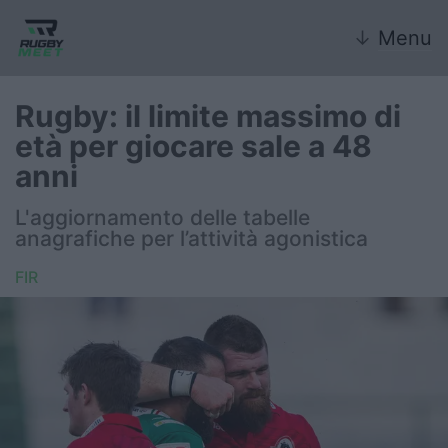
↓
Menu
Rugby: il limite massimo di
età per giocare sale a 48
Nazionale
anni
Nazionali giovanili
L'aggiornamento delle tabelle
anagrafiche per l’attività agonistica
Rugby Sevens
FIR
FIR
Internazionale
6 Nazioni
United Rugby Championship