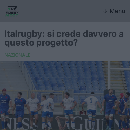
↓
Menu
Italrugby: si crede davvero a
questo progetto?
Nazionale
NAZIONALE
Nazionali giovanili
Rugby Sevens
FIR
Internazionale
6 Nazioni
United Rugby Championship