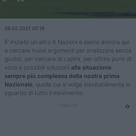
Top14
Premiership
09.02.2021 00:19
Champions Cup
E’ iniziato un altro 6 Nazioni e siamo ancora qui
Challenge Cup
a cercare nuovi argomenti per analizzare senza
giudizi, per cercare di capire, per offrire punti di
World Rugby
vista e possibili soluzioni
alla situazione
Rugby World Cup
sempre più complessa della nostra prima
Nazionale
, quella cui si volge inevitabilmente lo
Super Rugby
sguardo di tutto il movimento.
Rugby in TV
Mercato
Serie A Elite