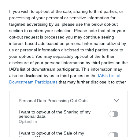
tanti placcaggi perchè in allenamento non
If you wish to opt-out of the sale, sharing to third parties, or
possiamo fare contatto più di tanto, rischiamo
processing of your personal or sensitive information for
degli infortuni, sarebbe servita un’amichevole.
targeted advertising by us, please use the below opt-out
Come se per i Francesi o gli Inglesi fosse
section to confirm your selection. Please note that after your
opt-out request is processed you may continue seeing
diverso).
interest-based ads based on personal information utilized by
us or personal information disclosed to third parties prior to
Si continua a parlare di grinta e di voglia, ma
your opt-out. You may separately opt-out of the further
quelle non sono mai state in dubbio. Il fatto è
disclosure of your personal information by third parties on the
che non sono minimamente sufficienti per
IAB’s list of downstream participants. This information may
also be disclosed by us to third parties on the
IAB’s List of
essere competitivi con Nazionali che vivono il
Downstream Participants
that may further disclose it to other
rugby non come una pratica sportiva, ma come
third parties.
uno stile di vita vero e proprio. Insomma,
Personal Data Processing Opt Outs
crederci non basta, ma ora come ora il dubbio
legittimo è che in questo progetto non ci si
I want to opt-out of the Sharing of my
personal data.
creda, davvero, fino in fondo.
Opted In
I want to opt-out of the Sale of my