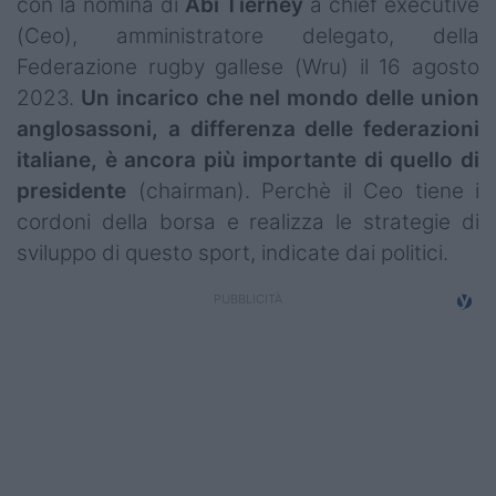
con la nomina di
Abi
Tierney
a chief executive
Campionati
(Ceo), amministratore delegato, della
Federazione rugby gallese (Wru) il 16 agosto
Serie A
2023.
Un incarico che nel mondo delle union
Serie B
anglosassoni, a differenza delle federazioni
italiane, è ancora più importante di quello di
Serie C
presidente
(chairman). Perchè il Ceo tiene i
Femminile
cordoni della borsa e realizza le strategie di
sviluppo di questo sport, indicate dai politici.
Giovanili
Coppa Italia
Minirugby
Eventi
Top10