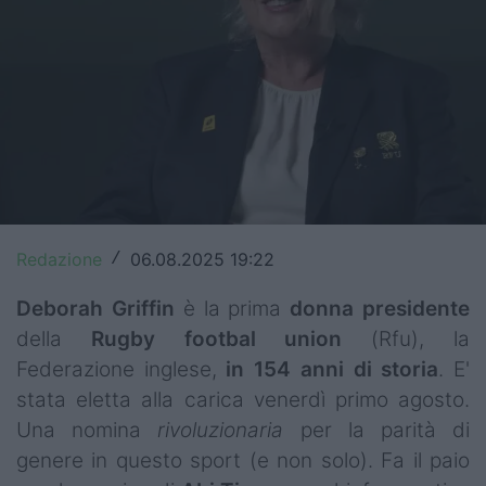
Top14
Premiership
Champions Cup
Challenge Cup
World Rugby
Redazione
06.08.2025 19:22
/
Rugby World Cup
Deborah Griffin
è la prima
donna
presidente
Super Rugby
della
Rugby
footbal
union
(Rfu), la
Rugby in TV
Federazione inglese,
in 154 anni di storia
. E'
stata eletta alla carica venerdì primo agosto.
Mercato
Una nomina
rivoluzionaria
per la parità di
Serie A Elite
genere in questo sport (e non solo). Fa il paio