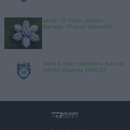
Under 18 Titolo: definiti i
Barrage, 10 posti disponibili
Serie A Elite: calendario, tutte le
partite stagione 2026/27