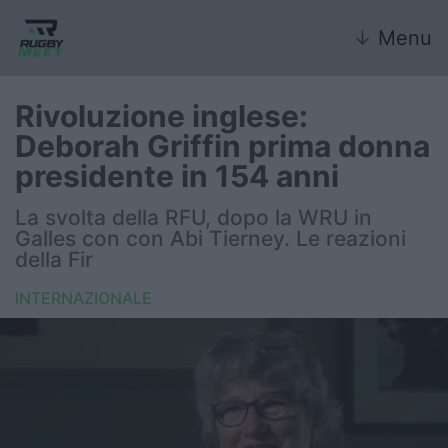
↓
Menu
Rivoluzione inglese:
Deborah Griffin prima donna
Nazionale
presidente in 154 anni
Nazionali giovanili
La svolta della RFU, dopo la WRU in
Galles con con Abi Tierney. Le reazioni
Rugby Sevens
della Fir
INTERNAZIONALE
FIR
Internazionale
6 Nazioni
United Rugby Championship