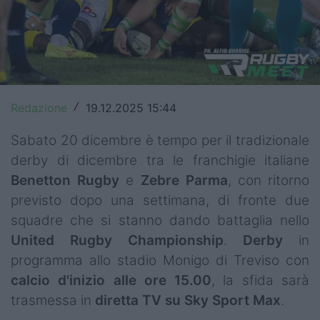
Top14
Premiership
Champions Cup
Redazione
19.12.2025 15:44
/
Challenge Cup
Sabato 20 dicembre è tempo per il tradizionale
World Rugby
derby di dicembre tra le franchigie italiane
Rugby World Cup
Benetton
Rugby
e
Zebre
Parma
, con ritorno
previsto dopo una settimana, di fronte due
Super Rugby
squadre che si stanno dando battaglia nello
Rugby in TV
United
Rugby
Championship
.
Derby
in
programma allo stadio Monigo di Treviso con
Mercato
calcio d'inizio alle ore 15.00
, la sfida sarà
trasmessa in
diretta TV su Sky Sport Max
.
Serie A Elite