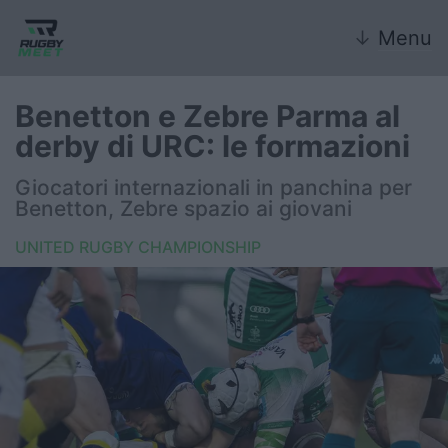
↓
Menu
Benetton e Zebre Parma al
derby di URC: le formazioni
Nazionale
Giocatori internazionali in panchina per
Benetton, Zebre spazio ai giovani
Nazionali giovanili
UNITED RUGBY CHAMPIONSHIP
Rugby Sevens
FIR
Internazionale
6 Nazioni
United Rugby Championship