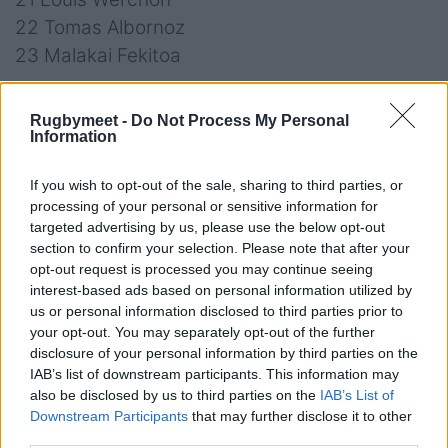
22 Tomas Albornoz
23 Malakai Fekitoa
Rugbymeet -
Do Not Process My Personal
Information
ZEBRE
PARMA
If you wish to opt-out of the sale, sharing to third parties, or
15 Giovanni Montemauri
processing of your personal or sensitive information for
14 Giulio Bertaccini
targeted advertising by us, please use the below opt-out
13 Marco Zanon
section to confirm your selection. Please note that after your
opt-out request is processed you may continue seeing
12 Damiano Mazza
interest-based ads based on personal information utilized by
11 Simone Gesi
us or personal information disclosed to third parties prior to
10 Giacomo Da Re
your opt-out. You may separately opt-out of the further
disclosure of your personal information by third parties on the
9 Alessandro Fusco
IAB’s list of downstream participants. This information may
8 David Odiase
also be disclosed by us to third parties on the
IAB’s List of
7 Samuele Locatelli
Downstream Participants
that may further disclose it to other
third parties.
6 Bautista Stavile