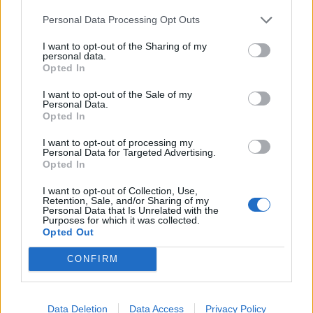
5 Leonard Krumov (C)
Personal Data Processing Opt Outs
4 Giacomo Ferrari
I want to opt-out of the Sharing of my
3 Juan Pitinari
personal data.
Opted In
2 Tommaso Di Bartolomeo
1 Muhamed Hasa
I want to opt-out of the Sale of my
Personal Data.
Opted In
A disposizione:
16 Giampietro Ribaldi
I want to opt-out of processing my
Personal Data for Targeted Advertising.
17 Paolo Buonfiglio
Opted In
18 Matteo Nocera
I want to opt-out of Collection, Use,
19 Alessandro Ortombina
Retention, Sale, and/or Sharing of my
Personal Data that Is Unrelated with the
20 Matteo Canali
Purposes for which it was collected.
Opted Out
21 Thomas Dominguez
22 Malik Faissal
CONFIRM
23 Giovanni Licata
Data Deletion
Data Access
Privacy Policy