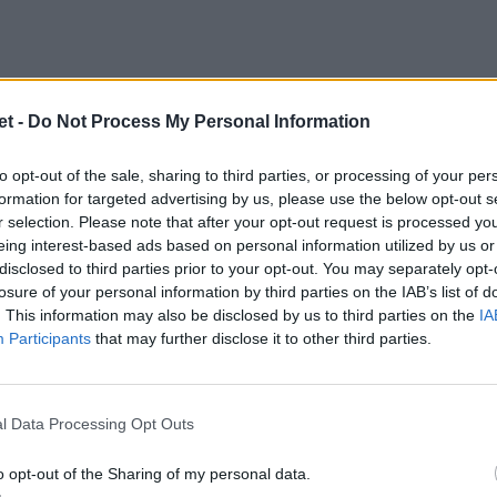
t -
Do Not Process My Personal Information
to opt-out of the sale, sharing to third parties, or processing of your per
formation for targeted advertising by us, please use the below opt-out s
unghi tratti quasi imbarazzante. D'altronde
r selection. Please note that after your opt-out request is processed y
Da una parte c'era la super potenza del
eing interest-based ads based on personal information utilized by us or
disclosed to third parties prior to your opt-out. You may separately opt-
 del mondo e del Championship, capace di
losure of your personal information by third parties on the IAB’s list of
con una rosa sterminata e una prospettiva di
. This information may also be disclosed by us to third parties on the
IA
Participants
that may further disclose it to other third parties.
 una
squadra reduce da 20 sconfitte nelle
ie sofferte solo contro il Giappone, in una
le si vede la fine.
l Data Processing Opt Outs
o opt-out of the Sharing of my personal data.