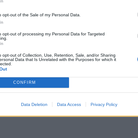
In
maneggiate, perché il test si è svolto
onale ed entrambe le formazioni hanno
o opt-out of the Sale of my Personal Data.
atori ai club
. Questo non ha ridotto il
In
o vista la maggior profondità di rosa degli
to opt-out of processing my Personal Data for Targeted
ing.
 segnato la prima meta dopo 8' con una
In
p
e non si sono più fermati in una gara a
o opt-out of Collection, Use, Retention, Sale, and/or Sharing
quasi una ventina di volte nei 22 metri
ersonal Data that Is Unrelated with the Purposes for which it
lected.
o dei gallesi, senza frutto.
Out
CONFIRM
Data Deletion
Data Access
Privacy Policy