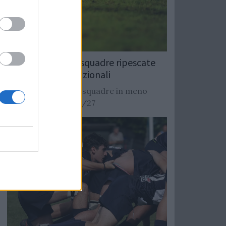
Rugby: Record di squadre ripescate
nei campionati nazionali
Si stimano oltre 20 squadre in meno
dalla stagione 2026/27