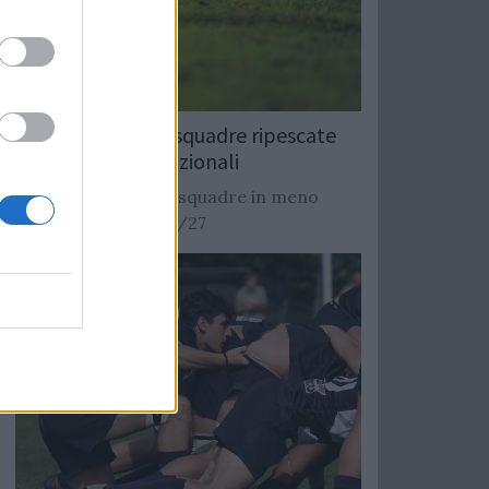
Rugby: Record di squadre ripescate
nei campionati nazionali
Si stimano oltre 20 squadre in meno
dalla stagione 2026/27