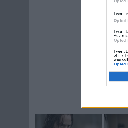
Opted 
I want t
Opted 
I want 
Advertis
Opted 
I want t
of my P
was col
Opted 