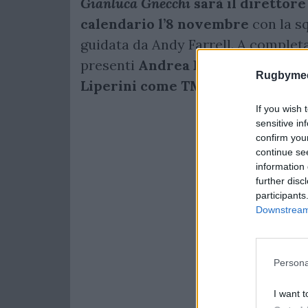
Gianluca Gnecchi
sarà il direttore
calendario l’8 novembre
con la s
guidata da Andy Farrell. A complet
presenti
Andrea Piardi e Federic
Rugbymee
Liperini come TMO.
If you wish 
sensitive in
confirm you
continue se
information 
further disc
participants
Downstream 
Persona
I want t