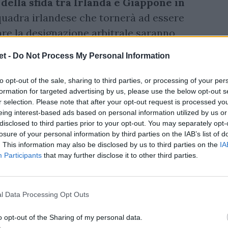
 della sfida tra Irlanda e Giappone in
quadra irlandese che tornerà ad essere
are la designazione arbitrale saranno
o Vedovelli come assistenti e Matteo
t -
Do Not Process My Personal Information
to opt-out of the sale, sharing to third parties, or processing of your per
formation for targeted advertising by us, please use the below opt-out s
r selection. Please note that after your opt-out request is processed y
eing interest-based ads based on personal information utilized by us or
disclosed to third parties prior to your opt-out. You may separately opt-
losure of your personal information by third parties on the IAB’s list of
. This information may also be disclosed by us to third parties on the
IA
Participants
that may further disclose it to other third parties.
l Data Processing Opt Outs
o opt-out of the Sharing of my personal data.