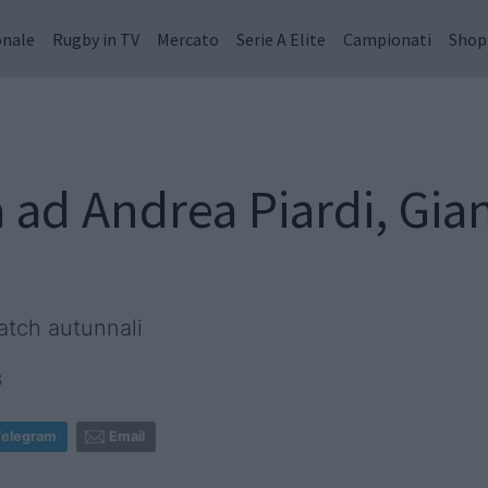
onale
Rugby in TV
Mercato
Serie A Elite
Campionati
Shop
a ad Andrea Piardi, Gia
match autunnali
8
Telegram
Email