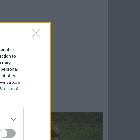
sonal or
ection to
ou may
 personal
out of the
 downstream
B’s List of