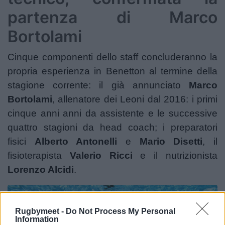
partenza di Marco
Bortolami
Cinque componenti dello staff concluderanno la
propria esperienza in Benetton al termine della
stagione corrente: il già annunciato
Marco
Bortolami
, allenatore dei Leoni dal 2016: i primi
cinque anni anni da assistente e le successive
quattro stagioni da head coach; i preparatori
fisici
Alberto Antonelli
e
Mario Disetti
, il
fisioterapista
Valerio Ricci
e il nutrizionista
Lorenzo Alcidi
.
Rugbymeet -
Do Not Process My Personal
Information