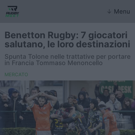
↓
Menu
Benetton Rugby: 7 giocatori
salutano, le loro destinazioni
Nazionale
Spunta Tolone nelle trattative per portare
in Francia Tommaso Menoncello
Nazionali giovanili
MERCATO
Rugby Sevens
FIR
Internazionale
6 Nazioni
United Rugby Championship