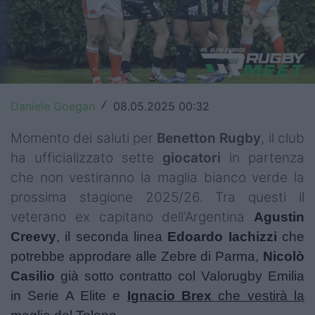
Top14
Premiership
Champions Cup
Daniele Goegan
08.05.2025 00:32
/
Challenge Cup
Momento dei saluti per
Benetton
Rugby
, il club
World Rugby
ha ufficializzato sette
giocatori
in partenza
Rugby World Cup
che non vestiranno la maglia bianco verde la
prossima stagione 2025/26. Tra questi il
Super Rugby
veterano ex capitano dell'Argentina
Agustin
Rugby in TV
Creevy
, il seconda linea
Edoardo Iachizzi
che
potrebbe approdare alle Zebre di Parma,
Nicolò
Mercato
Casilio
già sotto contratto col Valorugby Emilia
in Serie A Elite e
Ignacio Brex
che vestirà la
Serie A Elite