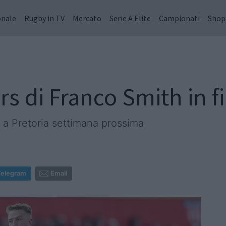
onale
Rugby in TV
Mercato
Serie A Elite
Campionati
Shop
rs di Franco Smith in f
le a Pretoria settimana prossima
Telegram
Email