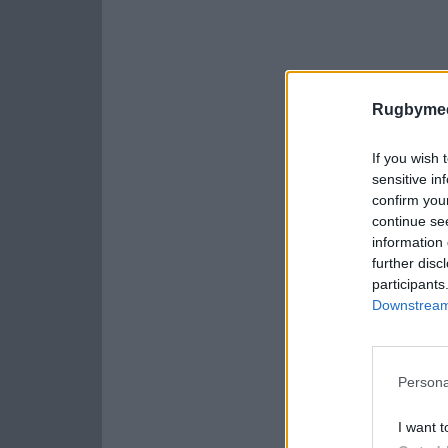
Rugbymee
If you wish 
sensitive in
confirm you
continue se
information 
further disc
participants
Downstream 
Persona
I want t