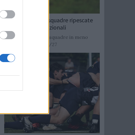
Rugby: Record di squadre ripescate
nei campionati nazionali
Si stimano oltre 20 squadre in meno
dalla stagione 2026/27