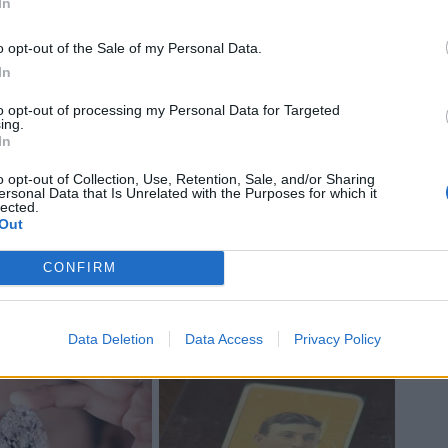
In
o opt-out of the Sale of my Personal Data.
In
to opt-out of processing my Personal Data for Targeted
ing.
In
tagonisti
o opt-out of Collection, Use, Retention, Sale, and/or Sharing
ersonal Data that Is Unrelated with the Purposes for which it
lected.
ne, raggiungendo il privilegio di giocare
Out
resa la
finalissima di settimana
CONFIRM
rsfeld di Pretoria.
Dopo un inizio
lito
James Lowe ad aprire le marcature,
Data Deletion
Data Access
Privacy Policy
eta e il piede di Goosen.