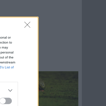
sonal or
ection to
ou may
 personal
out of the
 downstream
B’s List of