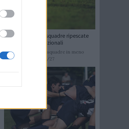
Rugby: Record di squadre ripescate
nei campionati nazionali
Si stimano oltre 20 squadre in meno
dalla stagione 2026/27