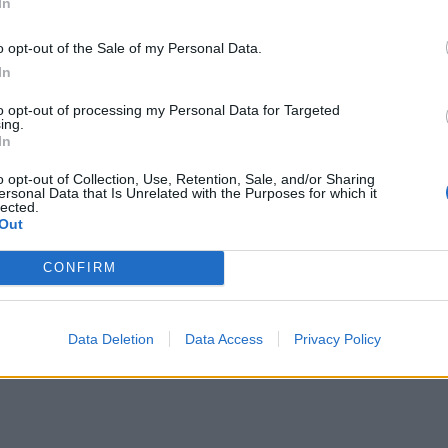
In
terno avvertito durante il riscaldamento.
o opt-out of the Sale of my Personal Data.
In
to opt-out of processing my Personal Data for Targeted
ing.
In
o opt-out of Collection, Use, Retention, Sale, and/or Sharing
ersonal Data that Is Unrelated with the Purposes for which it
lected.
Out
CONFIRM
Data Deletion
Data Access
Privacy Policy