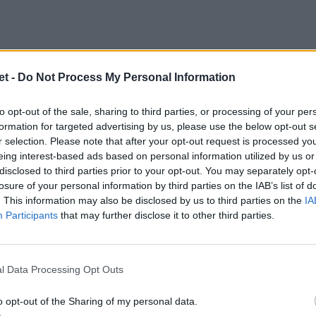
t -
Do Not Process My Personal Information
ema al cuore: le condizioni
to opt-out of the sale, sharing to third parties, or processing of your per
formation for targeted advertising by us, please use the below opt-out s
le mercoledì mattina dal club francese
r selection. Please note that after your opt-out request is processed y
tonio
era stato ricoverato
“a seguito di un
eing interest-based ads based on personal information utilized by us or
disclosed to third parties prior to your opt-out. You may separately opt-
confermato dagli esami come un vero e
losure of your personal information by third parties on the IAB’s list of
. This information may also be disclosed by us to third parties on the
IA
Participants
that may further disclose it to other third parties.
to
1,96 m per 146 kg di peso,
compirà 36
l Data Processing Opt Outs
 con la nazionale francese, aveva dovuto
lla partita contro il Clermont domenica
o opt-out of the Sharing of my personal data.