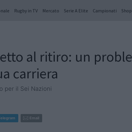
onale
Rugby in TV
Mercato
Serie A Elite
Campionati
Shop
etto al ritiro: un prob
ua carriera
o per il Sei Nazioni
Telegram
Email