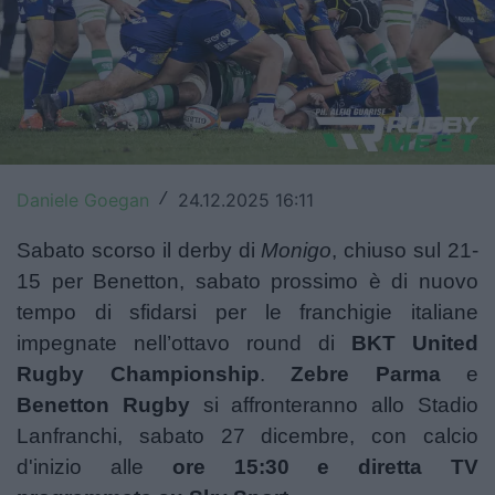
Top14
Premiership
Champions Cup
Challenge Cup
Daniele Goegan
24.12.2025 16:11
/
World Rugby
Sabato scorso il derby di
Monigo
, chiuso sul
21-
Rugby World Cup
15 per Benetton
, sabato prossimo è di nuovo
tempo di sfidarsi per le franchigie italiane
Super Rugby
impegnate ne
ll’ottavo round di
BKT United
Rugby in TV
Rugby Championship
.
Zebre
Parma
e
Benetton
Rugby
si affronteranno allo Stadio
Mercato
Lanfranchi, sabato 27 dicembre, con calcio
Serie A Elite
d'inizio alle
ore 15:30 e diretta TV