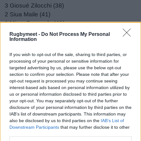
3 Giosué Zilocchi (38)
2 Siua Maile (41)
1 Mirco Spagnolo (41)
Rugbymeet -
Do Not Process My Personal
Panchina
: 16 Nicholas Gasperini (4), Destiny
Information
Aminu (9), 18 Tiziano Pasquali (144), 19 Niccolò
Cannone (97), 20 So'otala Fa'aso'o (8), 21
If you wish to opt-out of the sale, sharing to third parties, or
processing of your personal or sensitive information for
Federico Ruzza (139), 22 Louis Werchon (6), 23
targeted advertising by us, please use the below opt-out
Rhyno Smith (81).
section to confirm your selection. Please note that after your
opt-out request is processed you may continue seeing
()= presenze in biancoverde.
interest-based ads based on personal information utilized by
us or personal information disclosed to third parties prior to
Allenatore
: Calum MacRae.
your opt-out. You may separately opt-out of the further
disclosure of your personal information by third parties on the
Indisponibili Benetton
: Lorenzo Cannone,
IAB’s list of downstream participants. This information may
also be disclosed by us to third parties on the
IAB’s List of
Thomas Gallo, Sebastian Negri, Ivan Nemer,
Downstream Participants
that may further disclose it to other
Federico Zanandrea.
third parties.