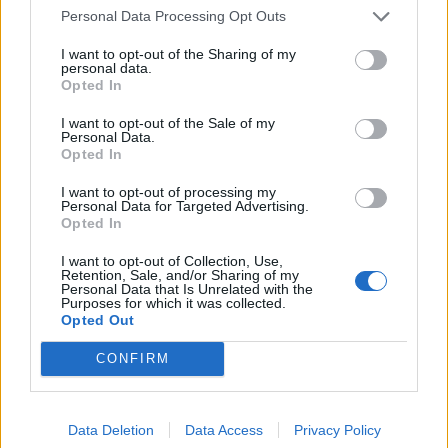
Personal Data Processing Opt Outs
I want to opt-out of the Sharing of my
Arbitro: Clara Munarini (FIR).
personal data.
Assistenti: Federico Vedovelli (FIR) e Lorenze
Opted In
Pedezzi (FIR).
I want to opt-out of the Sale of my
Personal Data.
TMO: Matteo Liperini (FIR).
Opted In
I want to opt-out of processing my
Personal Data for Targeted Advertising.
Opted In
I want to opt-out of Collection, Use,
Retention, Sale, and/or Sharing of my
Personal Data that Is Unrelated with the
Purposes for which it was collected.
Opted Out
CONFIRM
Data Deletion
Data Access
Privacy Policy