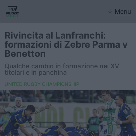
↓
Menu
Rivincita al Lanfranchi:
formazioni di Zebre Parma v
Nazionale
Benetton
Nazionali giovanili
Qualche cambio in formazione nei XV
titolari e in panchina
Rugby Sevens
UNITED RUGBY CHAMPIONSHIP
FIR
Internazionale
6 Nazioni
United Rugby Championship