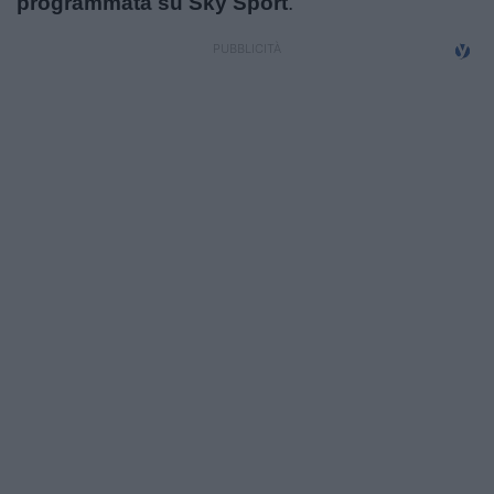
programmata su Sky Sport
.
Campionati
Serie A
Serie B
Serie C
Femminile
Giovanili
Coppa Italia
Minirugby
Eventi
Top10