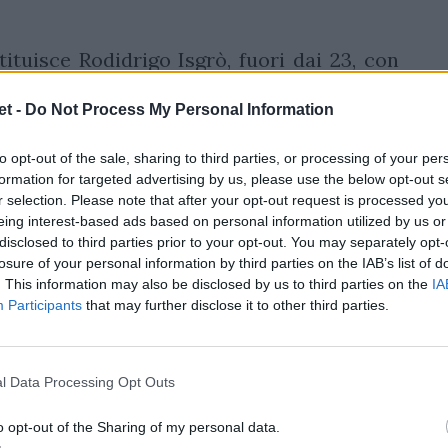
ituisce Rodidrigo Isgrò, fuori dai 23, con
e si sposta a fare l'altra ala. Fra gli avanti
t -
Do Not Process My Personal Information
lanker dalla panchina, dove va a sedersi
confermata, quindi, con
Tomas
Albornoz
to opt-out of the sale, sharing to third parties, or processing of your per
le Zebre. Panchina 5+3.
formation for targeted advertising by us, please use the below opt-out s
r selection. Please note that after your opt-out request is processed y
andese
eing interest-based ads based on personal information utilized by us or
disclosed to third parties prior to your opt-out. You may separately opt-
losure of your personal information by third parties on the IAB’s list of
il debuttante Simon
Parker
, 25 anni, dei
. This information may also be disclosed by us to third parties on the
IA
osto di Ardie Savea
che slitta nel ruolo di
Participants
that may further disclose it to other third parties.
is. Per il resto formazione che vince non si
ante il 100° caps per il tallonatore
Codie
l Data Processing Opt Outs
o nel 2015 proprio contro l'
Argentina
a
° All Black a raggiungere la soglia delle
o opt-out of the Sharing of my personal data.