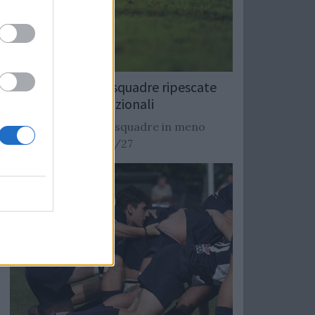
Rugby: Record di squadre ripescate
nei campionati nazionali
Si stimano oltre 20 squadre in meno
dalla stagione 2026/27