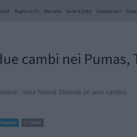
onale
Rugby in TV
Mercato
Serie A Elite
Campionati
Shop
ue cambi nei Pumas, Ta
taliana", nella Nuova Zelanda un solo cambio
Telegram
Email