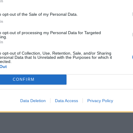
n panchina, con Tamati Williams e Wallace
In
, il seconda linea Josh Lord che sostituisce
o opt-out of the Sale of my Personal Data.
requarti Quinn Tupae che completa il 5+3.
In
to opt-out of processing my Personal Data for Targeted
ing.
In
o opt-out of Collection, Use, Retention, Sale, and/or Sharing
ersonal Data that Is Unrelated with the Purposes for which it
lected.
Out
CONFIRM
Data Deletion
Data Access
Privacy Policy