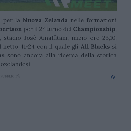
 per la
Nuova Zelanda
nelle formazioni
bertson
per il 2° turno del
Championship
,
stadio Josè Amalfitani, inizio ore 23,10,
el netto 41-24 con il quale gli
All
Blacks
si
as
sono ancora alla ricerca della storica
eozelandesi