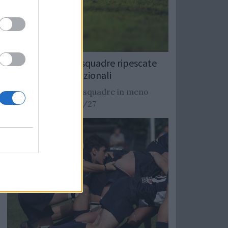
Rugby: Record di squadre ripescate
nei campionati nazionali
Si stimano oltre 20 squadre in meno
dalla stagione 2026/27