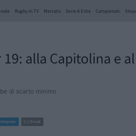
onale
Rugby in TV
Mercato
Serie A Elite
Campionati
Shop
19: alla Capitolina e al
mbe di scarto minimo
Telegram
Email