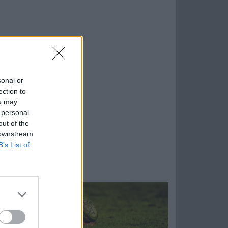
sonal or
ection to
ou may
 personal
out of the
 downstream
B’s List of