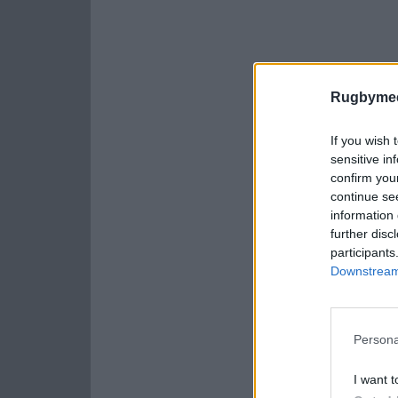
Rugbymee
If you wish 
sensitive in
confirm you
continue se
information 
further disc
participants
Downstream 
Persona
I want t