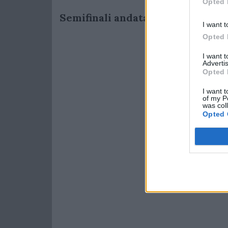
Opted 
Semifinali andata U19:
I want t
Opted 
I want 
Advertis
Opted 
I want t
of my P
was col
Opted 