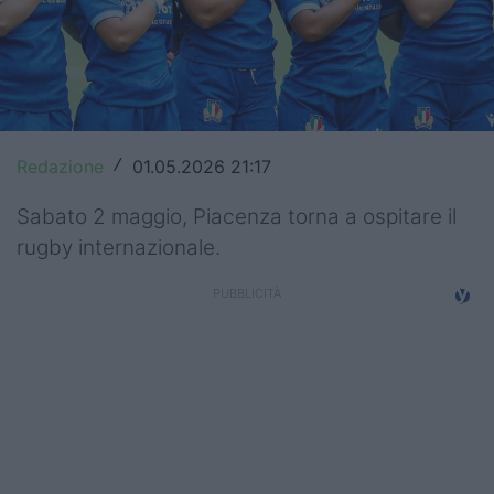
Top14
Premiership
Champions Cup
Redazione
01.05.2026 21:17
/
Challenge Cup
Sabato 2 maggio, Piacenza torna a ospitare il
World Rugby
rugby internazionale.
Rugby World Cup
Super Rugby
Rugby in TV
Mercato
Serie A Elite