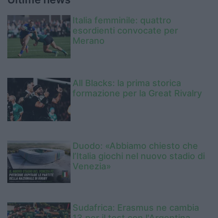
Italia femminile: quattro
esordienti convocate per
Merano
All Blacks: la prima storica
formazione per la Great Rivalry
Duodo: «Abbiamo chiesto che
l’Italia giochi nel nuovo stadio di
Venezia»
Sudafrica: Erasmus ne cambia
13 per il test con l'Argentina