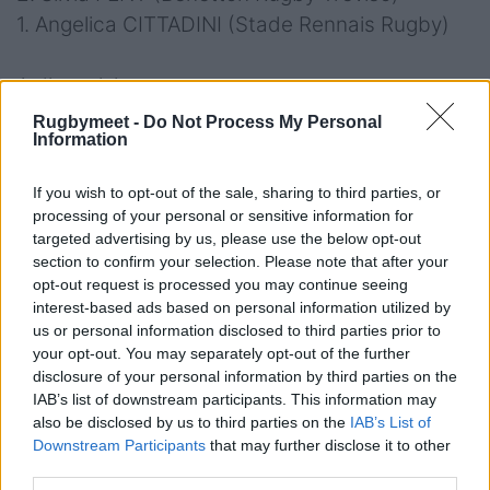
1. Angelica CITTADINI (Stade Rennais Rugby)
A disposizione:
Rugbymeet -
Do Not Process My Personal
Information
16. Desiree SPINELLI (Benetton Rugby Treviso,
5 caps con la Nazionale Maggiore)
If you wish to opt-out of the sale, sharing to third parties, or
17. Laura FOSCATO (CUS Milano Rugby)
processing of your personal or sensitive information for
18. Antonella MAIONE (Neapolis Campania
targeted advertising by us, please use the below opt-out
section to confirm your selection. Please note that after your
Felix)
opt-out request is processed you may continue seeing
19. Cecilia STAFOGGIA (US Roma Rugby)
interest-based ads based on personal information utilized by
20. Diana DI FRANCO (Neapolis Campania
us or personal information disclosed to third parties prior to
your opt-out. You may separately opt-out of the further
Felix)
disclosure of your personal information by third parties on the
21. Ania ROSINI (Rugby Colorno)
IAB’s list of downstream participants. This information may
22. Lucie MOIOLI (Montpellier Herault Rugby)
also be disclosed by us to third parties on the
IAB’s List of
Downstream Participants
that may further disclose it to other
23. Lavinia PRATICHETTI (Unione Rugby
third parties.
Capitolina)