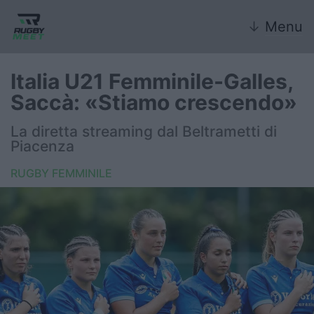
↓
Menu
Italia U21 Femminile-Galles,
Saccà: «Stiamo crescendo»
Nazionale
La diretta streaming dal Beltrametti di
Piacenza
Nazionali giovanili
RUGBY FEMMINILE
Rugby Sevens
FIR
Internazionale
6 Nazioni
United Rugby Championship